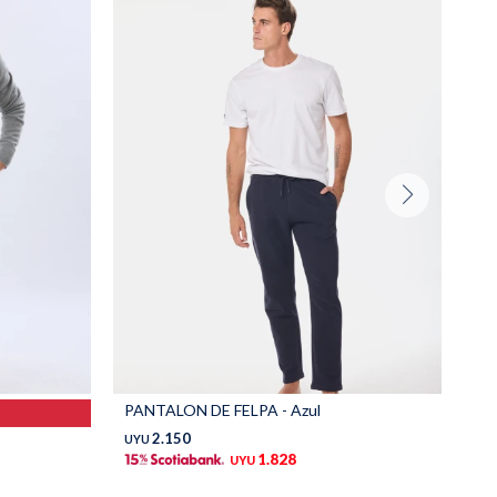
PANTALON DE FELPA - Azul
PA
2.150
UYU
UY
1.828
UYU