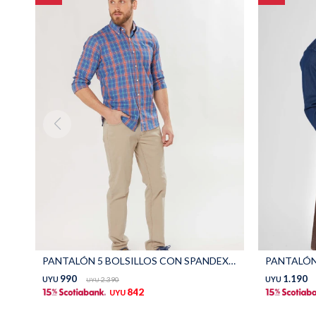
PANTALÓN 5 BOLSILLOS CON SPANDEX - Beige
PANTALÓN 
990
1.190
UYU
2.390
UYU
UYU
842
UYU