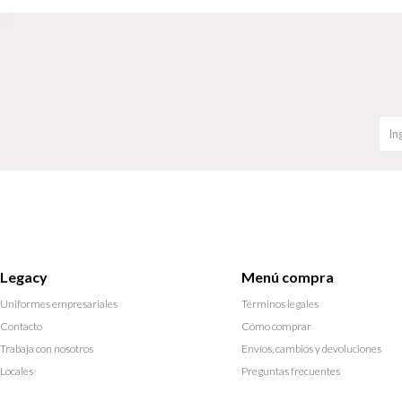
Legacy
Menú compra
Uniformes empresariales
Términos legales
Contacto
Cómo comprar
Trabaja con nosotros
Envíos, cambios y devoluciones
Locales
Preguntas frecuentes