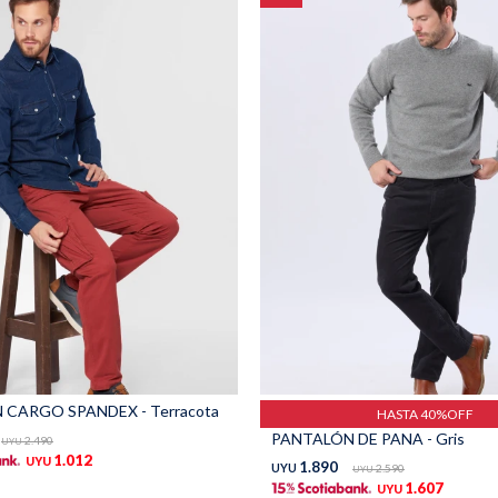
CARGO SPANDEX - Terracota
HASTA 40%OFF
PANTALÓN DE PANA - Gris
2.490
UYU
1.012
UYU
1.890
UYU
2.590
UYU
1.607
UYU