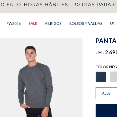
FW2026
SALE
ABRIGOS
BOLSOS Y VALIJAS
UN
PANTAL
2.69
UYU
COLOR
NE
TALLE