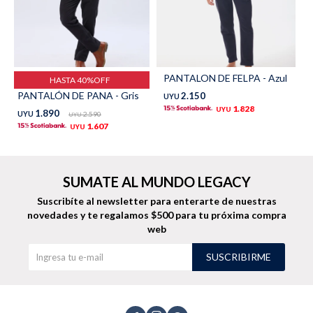
Trabaja con nosotros
Contacto
PANTALON DE FELPA - Azul
HASTA 40%OFF
PANTALÓN DE PANA - Gris
2.150
UYU
1.828
UYU
1.890
UYU
2.590
UYU
1.607
UYU
SUMATE AL MUNDO LEGACY
Suscribíte al newsletter para enterarte de nuestras
novedades
y te regalamos $500 para tu próxima compra
web
SUSCRIBIRME