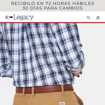
MI CUENTA
HOMBRE
MUJER
NIÑOS

HASTA 40%OFF
SEGUNDA 50%
VER COLECCIÓN DE HOMBRE
Remeras
Camisas