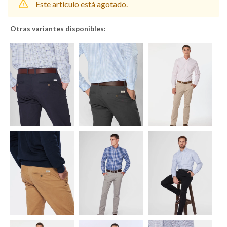
Este artículo está agotado.
Otras variantes disponibles:
Shorts
Trajes
Sacos
Calzado
Bolsos y valijas
Accesorios