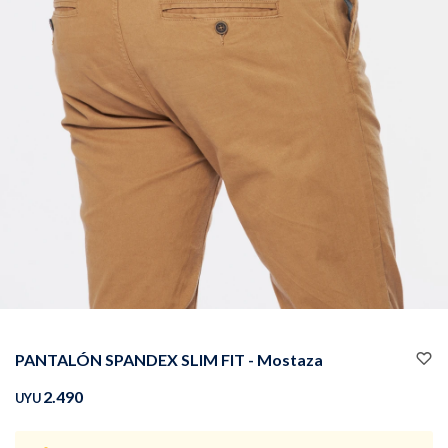
Buzos
Pantalones
Camperas
Chalecos
PANTALÓN SPANDEX SLIM FIT - Mostaza
Canguros
Jeans
2.490
UYU