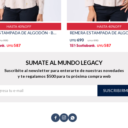
HASTA 40%OFF
HASTA 40%OFF
REMERA ESTAMPADA DE ALGODÓN - Beige
690
990
UYU
990
YU
UYU
587
587
UYU
UYU
SUMATE AL MUNDO LEGACY
Suscribíte al newsletter para enterarte de nuestras novedades
y te regalamos $500 para tu próxima compra web
SUSCRIBIRM


