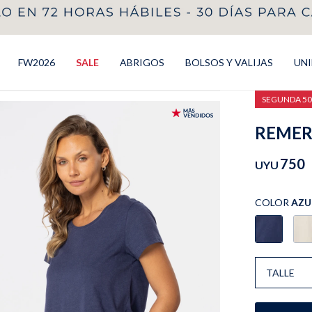
FW2026
SALE
ABRIGOS
BOLSOS Y VALIJAS
UN
SEGUNDA 5
REMERA
750
UYU
COLOR
AZU
TALLE