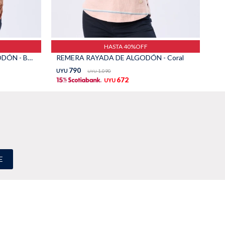
HASTA 40%OFF
REMERA ESTAMPADA DE ALGODÓN - Beige
REMERA RAYADA DE ALGODÓN - Coral
RE
790
UYU
1.090
UY
UYU
672
UYU
E