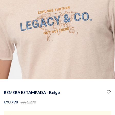
Buzos
Pantalones
Camperas
Chalecos
REMERA ESTAMPADA - Beige
Canguros
Jeans
790
1.290
UYU
UYU