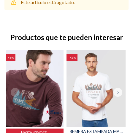
Este artículo está agotado.
Shorts
Trajes
Productos que te pueden interesar
46
42
Sacos
Calzado
Bolsos y valijas
Accesorios
REMERA ESTAMPADA MANGA CORTA - Blanco
HASTA 40%OFF