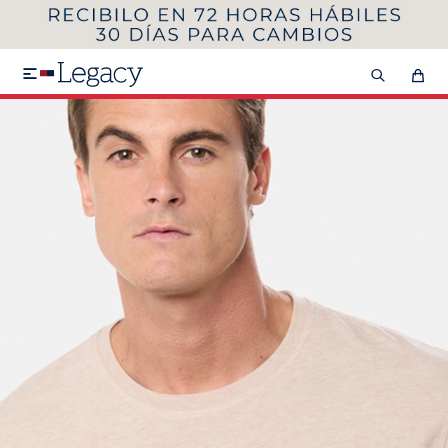
MI CUENTA
HOMBRE
MUJER
NIÑOS

HASTA 40%OFF
SEGUNDA 50%
VER COLECCIÓN DE HOMBRE
Remeras
Camisas