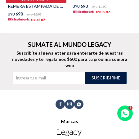
REMERA ESTAMPADA DE ALGODÓN - BORDO
690
UYU
1.190
UYU
TALLES GRANDES
Uniformes empresariales
587
UYU
690
UYU
1.290
UYU
587
UYU
SUMATE AL MUNDO LEGACY
Quiero ser parte
Canjear mis puntos
Suscribíte al newsletter para enterarte de nuestras
novedades
y te regalamos $500 para tu próxima compra
web
Uniformes empresariales
SUSCRIBIRME
Juntá puntos Friends
Locales



Cómo comprar
Marcas
Envíos, cambios y devoluciones