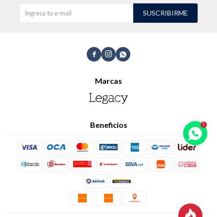
SUSCRIBIRME
TALLES GRANDES
Uniformes empresariales



Marcas
Quiero ser parte
Canjear mis puntos
Uniformes empresariales
Beneficios
Juntá puntos Friends
Locales
Cómo comprar
Envíos, cambios y devoluciones
