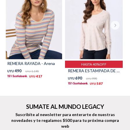
Shorts
Trajes
Sacos
Calzado
REMERA RAYADA - Arena
HASTA 40%OFF
REMERA ESTAMPADA DE ALGODÓN - Beige
490
UYU
1.190
UYU
417
UYU
690
UYU
990
UYU
587
UYU
Bolsos y valijas
Accesorios
SUMATE AL MUNDO LEGACY
Suscribíte al newsletter para enterarte de nuestras
novedades
y te regalamos $500 para tu próxima compra
web