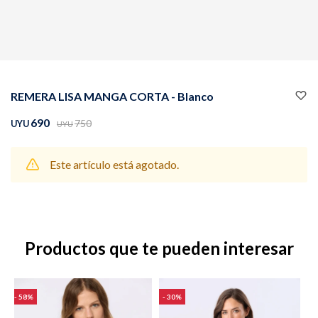
Buzos
Pantalones
REMERA LISA MANGA CORTA - Blanco
690
750
UYU
UYU
Este artículo está agotado.
Camperas
Chalecos
Productos que te pueden interesar
Canguros
Jeans
58
30