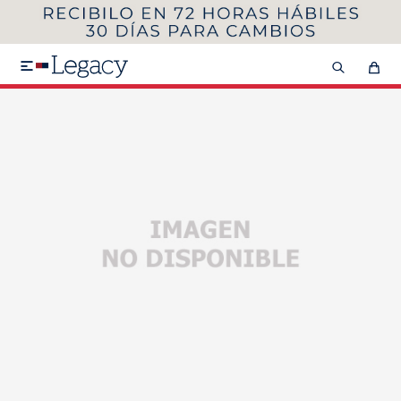
MI CUENTA
HOMBRE
MUJER
NIÑOS

HASTA 40%OFF
SEGUNDA 50%
VER COLECCIÓN DE HOMBRE
Remeras
Camisas