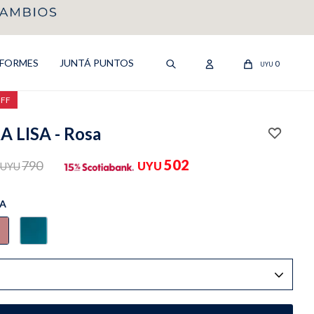
IFORMES
JUNTÁ PUNTOS
0
UYU
OFF
 LISA - Rosa
502
790
UYU
UYU
A