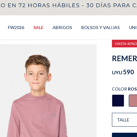
FW2026
SALE
ABRIGOS
BOLSOS Y VALIJAS
UN
HASTA 40%
REMERA
590
UYU
COLOR
ROS
TALLE