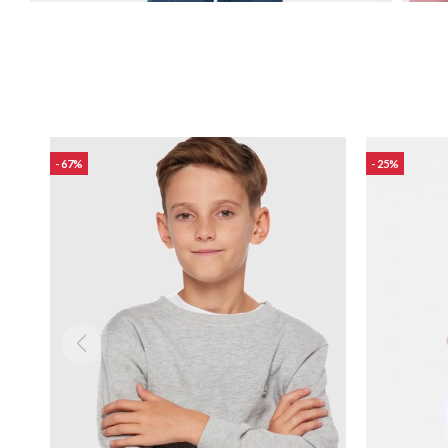
67
25