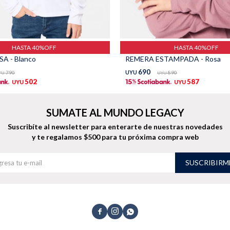
HASTA 40%OFF
HASTA 40%OFF
A - Blanco
REMERA ESTAMPADA - Rosa
690
790
UYU
890
YU
UYU
502
587
UYU
UYU
SUMATE AL MUNDO LEGACY
Suscribíte al newsletter para enterarte de nuestras novedades
y te regalamos $500 para tu próxima compra web
SUSCRIBIRM


