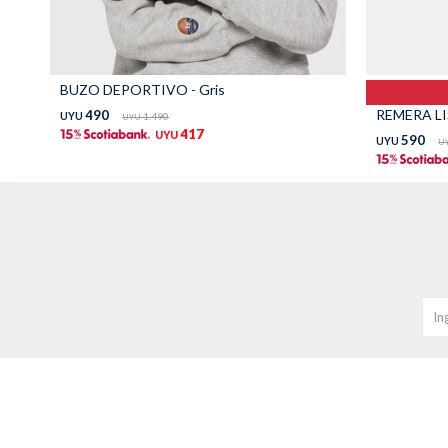
BUZO DEPORTIVO - Gris
REMERA LIS
490
UYU
1.490
UYU
417
UYU
590
UYU
U