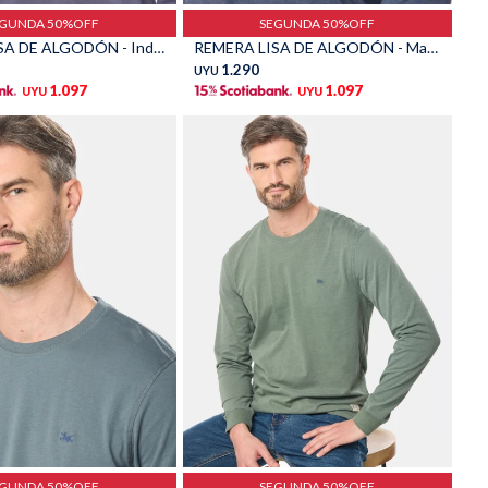
EGUNDA 50%OFF
SEGUNDA 50%OFF
REMERA LISA DE ALGODÓN - Indigo
REMERA LISA DE ALGODÓN - Marino
1.290
UYU
1.097
1.097
UYU
UYU
Talle
EGUNDA 50%OFF
SEGUNDA 50%OFF