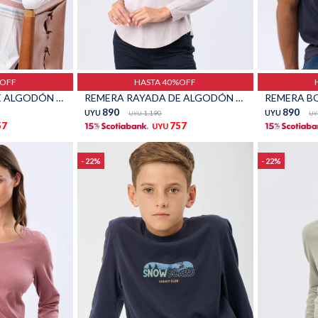
Talle
Talle
%OFF
HASTA 40%OFF
REMERA RAYADA DE ALGODÓN - Blanco
REMERA RAYADA DE ALGODÓN - Lavanda
REMERA BO
890
890
UYU
1.190
UYU
UYU
UY
57
757
UYU
22
22