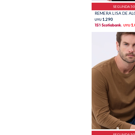
SEGUNDA 5
1.290
UYU
1
UYU
Talle
SEGUNDA 5