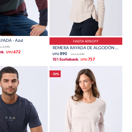
Talle
YADA - Azul
HASTA 40%OFF
1.590
REMERA RAYADA DE ALGODÓN - Beige
U
672
UYU
890
UYU
1.190
UYU
757
UYU
30