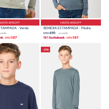
Talle
HASTA 40%OFF
HASTA 40%OFF
TAMPADA - Verde
REMERA ESTAMPADA - Piedra
690
890
UYU
890
U
UYU
587
587
UYU
UYU
25