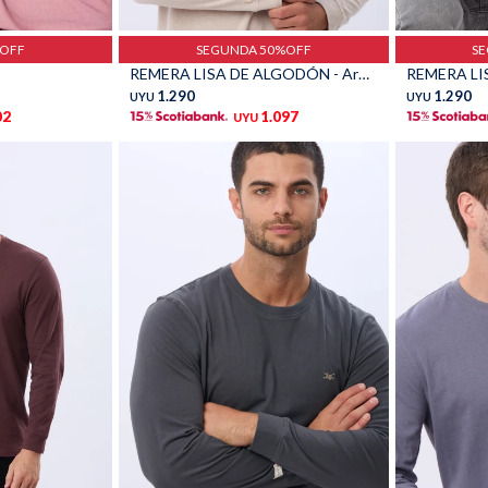
Talle
Talle
%OFF
SEGUNDA 50%OFF
S
REMERA LISA DE ALGODÓN - Arena
REMERA LI
1.290
1.290
UYU
UYU
02
1.097
UYU
Talle
Talle