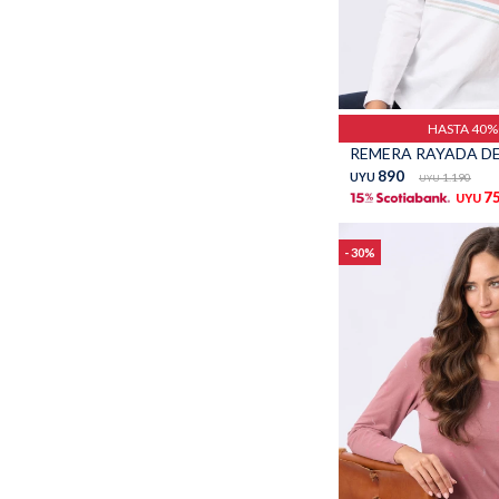
Talle
HASTA 40
890
UYU
1.190
UYU
7
UYU
30