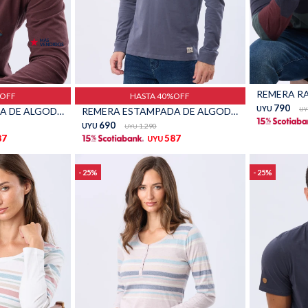
Talle
Talle
REMERA RA
%OFF
HASTA 40%OFF
790
UYU
REMERA ESTAMPADA DE ALGODÓN - BORDO
REMERA ESTAMPADA DE ALGODÓN - INDIGO
UY
690
UYU
1.290
UYU
87
587
UYU
25
25