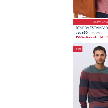
Talle
HASTA 40
690
UYU
990
UYU
5
UYU
25