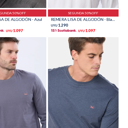
Talle
EGUNDA 50%OFF
SEGUNDA 50%OFF
SA DE ALGODÓN - Azul
REMERA LISA DE ALGODÓN - Blanco
1.290
UYU
1.097
1.097
UYU
UYU
Talle