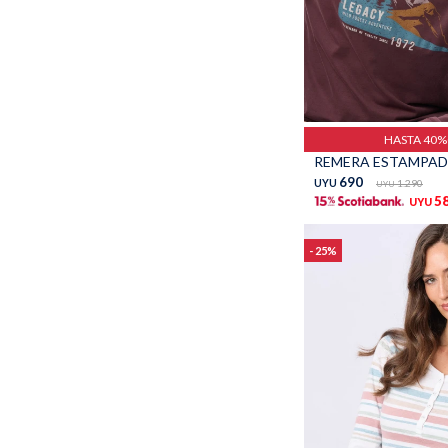
Talle
HASTA 40
690
UYU
1.290
UYU
5
UYU
25