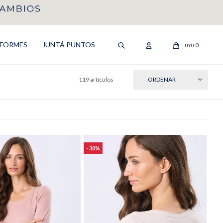
IFORMES
JUNTÁ PUNTOS
0
UYU
119 artículos
RECIENTES
30