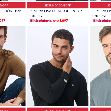
0%OFF
SEGUNDA 50%OFF
S
REMERA LISA DE ALGODÓN - Bordo
REMERA LISA DE ALGODÓN - Gris Oscuro
1.290
1.290
UYU
UYU
.097
1.097
UYU
Talle
Talle
0%OFF
SEGUNDA 50%OFF
S