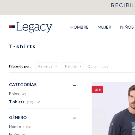
HOMBRE
MUJER
NIÑOS
T-shirts
Quitar filtros
Filtrando por:
Remeras
T-shirts
CATEGORÍAS
31
Polos
(41)
T-shirts
(119)
GÉNERO
Hombre
(64)
Mujer