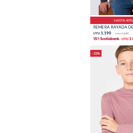
Talle
HASTA 40
1.190
UYU
1.590
UYU
1
UYU
25