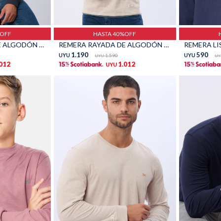
Talle
Talle
%OFF
HASTA 40%OFF
REMERA RAYADA DE ALGODÓN - Azul
REMERA RAYADA DE ALGODÓN - Beige
REMERA LIS
1.190
590
UYU
1.590
UYU
UYU
UY
.012
1.012
UYU