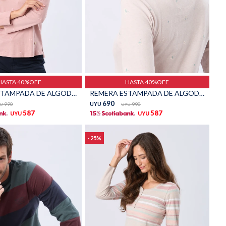
Talle
HASTA 40%OFF
HASTA 40%OFF
REMERA ESTAMPADA DE ALGODÓN - Rosado
REMERA ESTAMPADA DE ALGODÓN - Beige
690
990
UYU
990
U
UYU
587
587
UYU
UYU
25