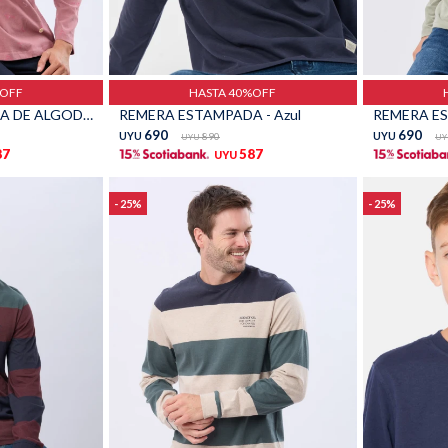
Talle
Talle
%OFF
HASTA 40%OFF
REMERA ESTAMPADA DE ALGODÓN - Rosado
REMERA ESTAMPADA - Azul
REMERA ES
690
690
UYU
890
UYU
UYU
UY
87
587
UYU
25
25