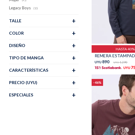
(45)
Legacy Boys
(10)
TALLE
COLOR
Talle
DISEÑO
HASTA 40
TIPO DE MANGA
890
UYU
1.290
UYU
7
UYU
CARACTERÍSTICAS
PRECIO
(UYU)
46
ESPECIALES