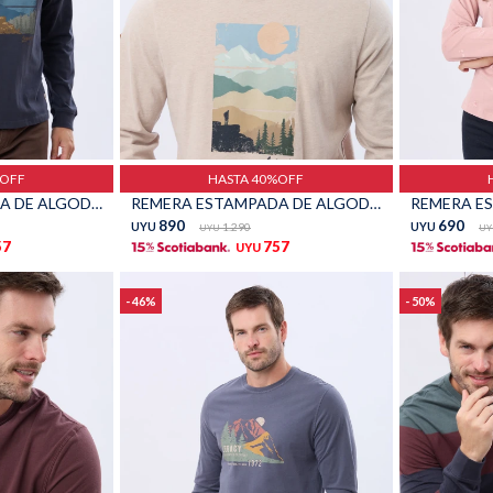
Talle
Talle
%OFF
HASTA 40%OFF
REMERA ESTAMPADA DE ALGODÓN - Azul
REMERA ESTAMPADA DE ALGODÓN - Beige
890
690
UYU
1.290
UYU
UYU
UY
57
757
UYU
46
50