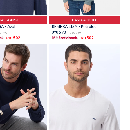
Talle
HASTA 40%OFF
HASTA 40%OFF
A - Azul
REMERA LISA - Petroleo
590
790
UYU
790
U
UYU
502
502
UYU
UYU