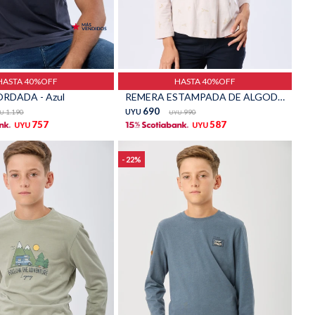
Talle
HASTA 40%OFF
HASTA 40%OFF
RDADA - Azul
REMERA ESTAMPADA DE ALGODÓN - Beige
690
1.190
UYU
990
U
UYU
757
587
UYU
UYU
22