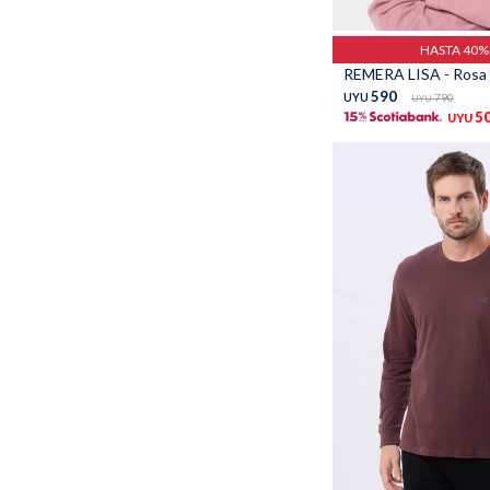
Talle
HASTA 40
REMERA LISA - Rosa
590
UYU
790
UYU
5
UYU
Talle