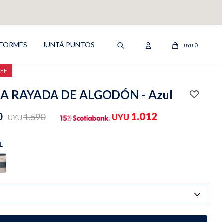
IFORMES
JUNTÁ PUNTOS
0
UYU
OFF
A RAYADA DE ALGODÓN - Azul
0
1.012
1.590
UYU
UYU
L