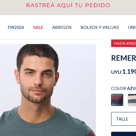
FW2026
SALE
ABRIGOS
BOLSOS Y VALIJAS
UN
HASTA 40%
REMER
1.19
UYU
COLOR
AZU
TALLE