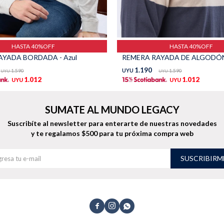
HASTA 40%OFF
HASTA 40%OFF
AYADA BORDADA - Azul
REMERA RAYADA DE ALGODÓN 
1.190
1.590
UYU
1.590
UYU
UYU
1.012
1.012
UYU
UYU
SUMATE AL MUNDO LEGACY
Suscribíte al newsletter para enterarte de nuestras novedades
y te regalamos $500 para tu próxima compra web
SUSCRIBIRM


