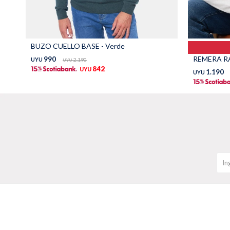
BUZO CUELLO BASE - Verde
REMERA R
990
UYU
2.190
UYU
842
UYU
1.190
UYU