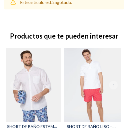
Este artículo está agotado.
Shorts
Trajes
Productos que te pueden interesar
Sacos
Calzado
Bolsos y valijas
Accesorios
SHORT DE BAÑO ESTAMPADO - Marino
SHORT DE BAÑO LISO - Coral