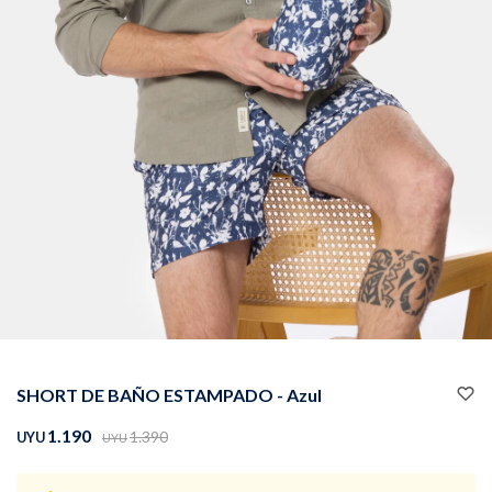
Buzos
Pantalones
Camperas
Chalecos
SHORT DE BAÑO ESTAMPADO - Azul
Canguros
Jeans
1.190
1.390
UYU
UYU