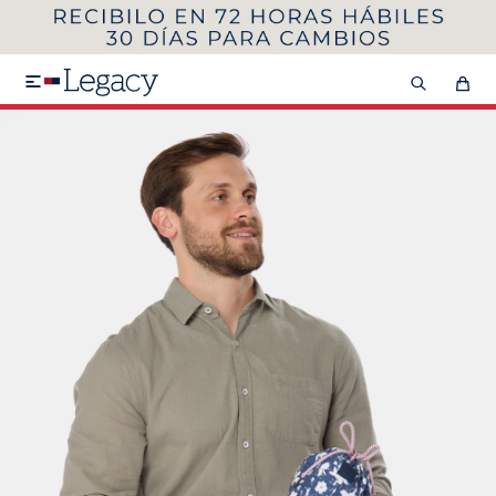
MI CUENTA
HOMBRE
MUJER
NIÑOS

HASTA 40%OFF
SEGUNDA 50%
VER COLECCIÓN DE HOMBRE
Remeras
Camisas