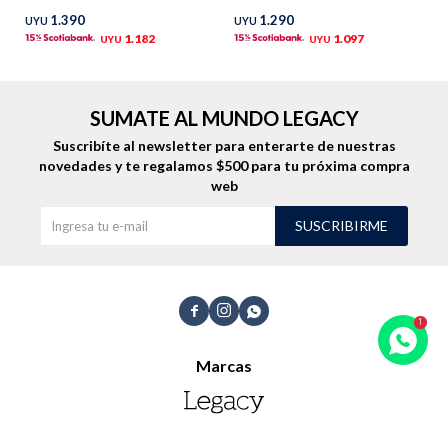
1.390
1.290
UYU
UYU
TALLES GRANDES
Uniformes empresariales
1.182
1.097
UYU
UYU
SUMATE AL MUNDO LEGACY
Suscribíte al newsletter para enterarte de nuestras
novedades
y te regalamos $500 para tu próxima compra
Quiero ser parte
Canjear mis puntos
web
SUSCRIBIRME
Uniformes empresariales
Juntá puntos Friends



Locales
Marcas
Cómo comprar
Envíos, cambios y devoluciones