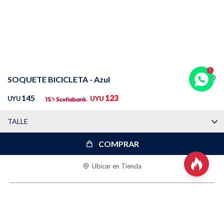
Trabaja con nosotros
Contacto
SOQUETE BICICLETA - Azul
145
123
UYU
UYU
TALLE
COMPRAR

Ubicar en Tienda
DESCRIPCIÓN
CARACTERÍSTICAS