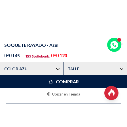
Trabaja con nosotros
Contacto
SOQUETE RAYADO - Azul
145
123
UYU
UYU
COLOR
AZUL
TALLE
COMPRAR

Ubicar en Tienda
DESCRIPCIÓN
CARACTERÍSTICAS