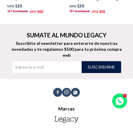
120
120
UYU
UYU
TALLES GRANDES
Uniformes empresariales
102
102
UYU
UYU
SUMATE AL MUNDO LEGACY
Suscribíte al newsletter para enterarte de nuestras
novedades
y te regalamos $500 para tu próxima compra
Quiero ser parte
Canjear mis puntos
web
SUSCRIBIRME
Uniformes empresariales
Juntá puntos Friends



Locales
Marcas
Cómo comprar
Envíos, cambios y devoluciones