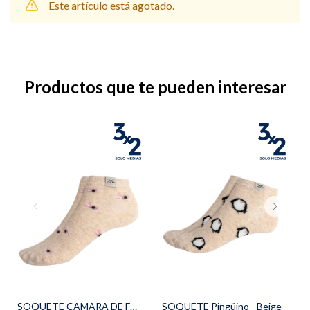
Este artículo está agotado.
Shorts
Trajes
Productos que te pueden interesar
Sacos
Calzado
Bolsos y valijas
Accesorios
SOQUETE CAMARA DE FOTOS - Beige
SOQUETE Pingüino - Beige