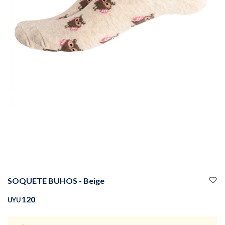
Buzos
Pantalones
Camperas
Chalecos
SOQUETE BUHOS - Beige
Canguros
Jeans
120
UYU