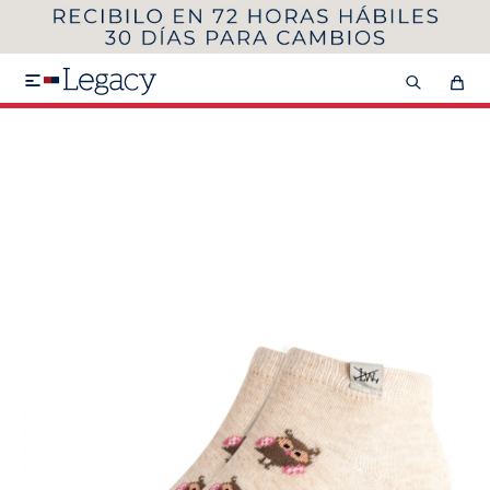
MI CUENTA
HOMBRE
MUJER
NIÑOS

HASTA 40%OFF
SEGUNDA 50%
VER COLECCIÓN DE HOMBRE
Remeras
Camisas