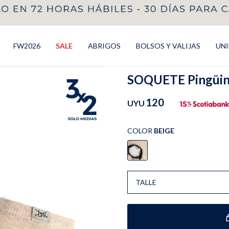
FW2026
SALE
ABRIGOS
BOLSOS Y VALIJAS
UN
SOQUETE Pingüino
120
UYU
COLOR
BEIGE
TALLE