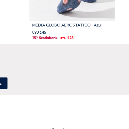
MEDIA GLOBO AEROSTATICO - Azul
ME
145
UYU
UY
123
UYU
E