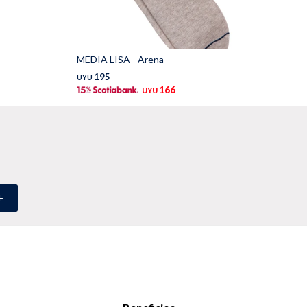
MEDIA LISA - Arena
Me
195
UYU
UY
166
UYU
E