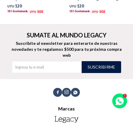
120
120
UYU
UYU
TALLES GRANDES
Uniformes empresariales
102
102
UYU
UYU
SUMATE AL MUNDO LEGACY
Suscribíte al newsletter para enterarte de nuestras
novedades
y te regalamos $500 para tu próxima compra
Quiero ser parte
Canjear mis puntos
web
SUSCRIBIRME
Uniformes empresariales
Juntá puntos Friends



Locales
Marcas
Cómo comprar
Envíos, cambios y devoluciones