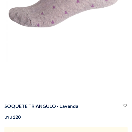
Buzos
Pantalones
Camperas
Chalecos
SOQUETE TRIANGULO - Lavanda
Canguros
Jeans
120
UYU