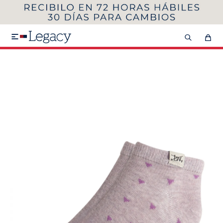
MI CUENTA
HOMBRE
MUJER
NIÑOS

HASTA 40%OFF
SEGUNDA 50%
VER COLECCIÓN DE HOMBRE
Remeras
Camisas