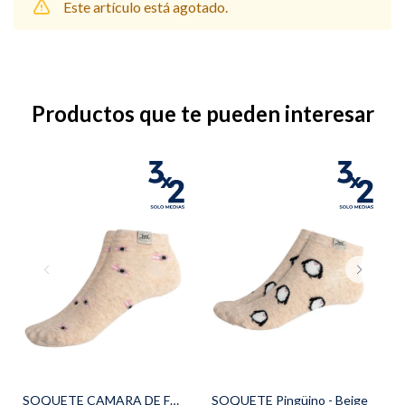
Este artículo está agotado.
Shorts
Trajes
Productos que te pueden interesar
Sacos
Calzado
Bolsos y valijas
Accesorios
SOQUETE CAMARA DE FOTOS - Beige
SOQUETE Pingüino - Beige