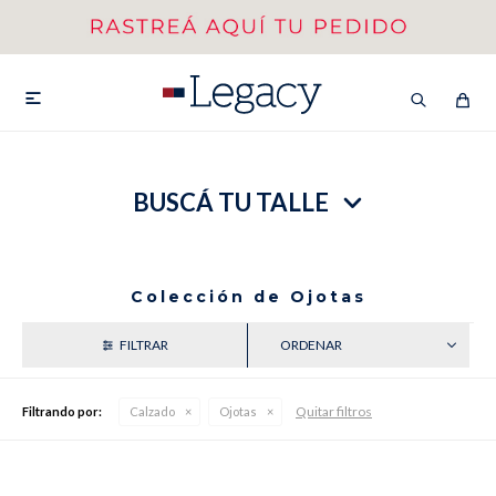
MI CUENTA
HOMBRE
MUJER
NIÑOS

BUSCÁ TU TALLE
HASTA 40%OFF
SEGUNDA 50%
VER COLECCIÓN DE HOMBRE
Colección de Ojotas
RECIENTES
Quitar filtros
Filtrando por:
Calzado
Ojotas
Remeras
Camisas