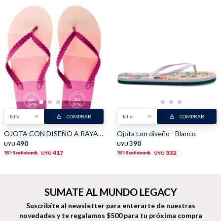
Buzos
Pantalones
Camperas
Chalecos
Talle
COMPRAR
Talle
COMPRAR
OJOTA CON DISEÑO A RAYAS - Fucsia
Ojota con diseño - Blanco
490
390
UYU
UYU
417
332
UYU
UYU
Canguros
Jeans
SUMATE AL MUNDO LEGACY
Suscribíte al newsletter para enterarte de nuestras
novedades
y te regalamos $500 para tu próxima compra