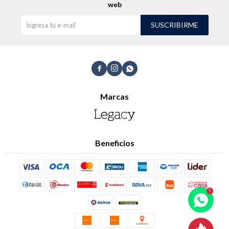
web
SUSCRIBIRME
Shorts
Trajes



Marcas
Sacos
Calzado
Beneficios
Bolsos y valijas
Accesorios