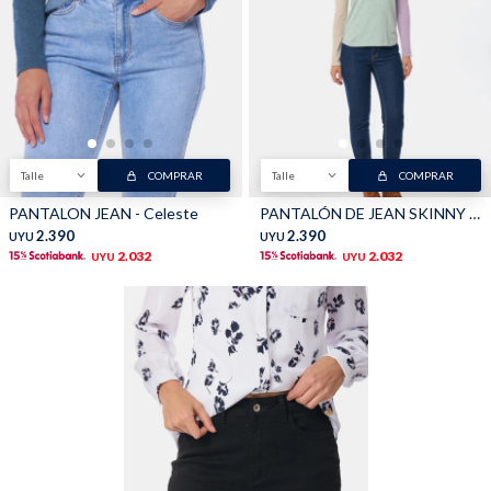
Shorts
Trajes
Talle
COMPRAR
Talle
COMPRAR
PANTALON JEAN - Celeste
PANTALÓN DE JEAN SKINNY - Azul oscuro
Sacos
Calzado
2.390
2.390
UYU
UYU
2.032
2.032
UYU
UYU
Bolsos y valijas
Accesorios