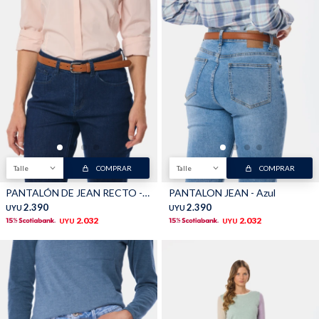
Buzos
Pantalones
Camperas
Chalecos
Talle
COMPRAR
Talle
COMPRAR
PANTALÓN DE JEAN RECTO - Azul
PANTALON JEAN - Azul
2.390
2.390
UYU
UYU
2.032
2.032
UYU
UYU
Canguros
Jeans