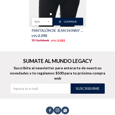
TALLES GRANDES
Uniformes empresariales
Talle
COMPRAR
PANTALÓN DE JEAN SKINNY - Negro
2.390
UYU
2.032
UYU
Quiero ser parte
Canjear mis puntos
SUMATE AL MUNDO LEGACY
Uniformes empresariales
Suscribíte al newsletter para enterarte de nuestras
Juntá puntos Friends
novedades
y te regalamos $500 para tu próxima compra
web
Locales
SUSCRIBIRME
Cómo comprar
Envíos, cambios y devoluciones


