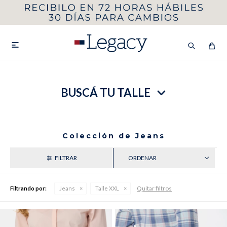
MI CUENTA
HOMBRE
MUJER
NIÑOS

BUSCÁ TU TALLE
HASTA 40%OFF
SEGUNDA 50%
VER COLECCIÓN DE HOMBRE
Colección de Jeans
RECIENTES
Quitar filtros
Filtrando por:
Jeans
Talle XXL
Remeras
Camisas