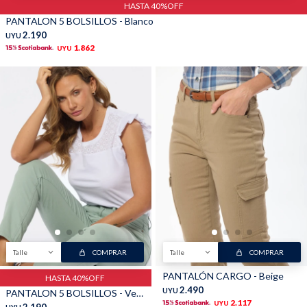
HASTA 40%OFF
PANTALON 5 BOLSILLOS - Blanco
2.190
UYU
1.862
UYU
Talle
COMPRAR
Talle
COMPRAR
PANTALÓN CARGO - Beige
HASTA 40%OFF
2.490
UYU
PANTALON 5 BOLSILLOS - Verde
2.117
UYU