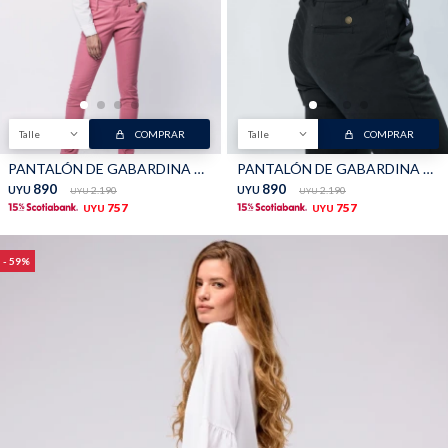
TALLES GRANDES
Uniformes empresariales
Talle
COMPRAR
Talle
COMPRAR
PANTALÓN DE GABARDINA SKINNY - CORAL
PANTALÓN DE GABARDINA SKINNY - NEGRO
Quiero ser parte
Canjear mis puntos
890
890
UYU
2.190
UYU
2.190
UYU
UYU
757
757
UYU
UYU
Uniformes empresariales
59
Juntá puntos Friends
Locales
Cómo comprar
Envíos, cambios y devoluciones