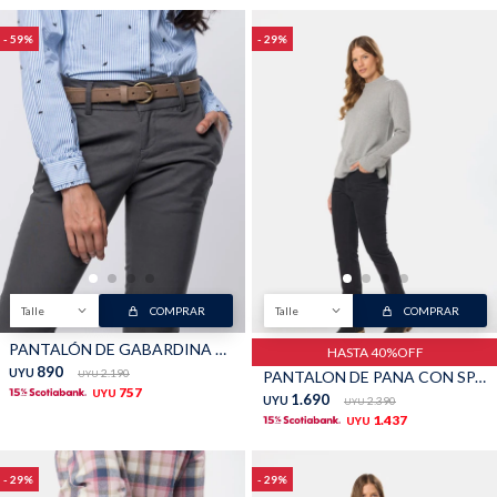
59
29
Talle
COMPRAR
Talle
COMPRAR
PANTALÓN DE GABARDINA SKINNY - VERDE
HASTA 40%OFF
890
UYU
2.190
PANTALON DE PANA CON SPANDEX - Gris
UYU
757
UYU
1.690
UYU
2.390
UYU
1.437
UYU
29
29