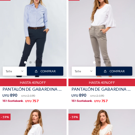
Buzos
Pantalones
Camperas
Chalecos
Talle
COMPRAR
Talle
COMPRAR
HASTA 40%OFF
HASTA 40%OFF
PANTALÓN DE GABARDINA CLÁSICO - Azul
PANTALÓN DE GABARDINA CLÁSICO - Khaki
890
890
UYU
2.190
UYU
2.190
UYU
UYU
757
757
UYU
UYU
Canguros
Jeans
59
59