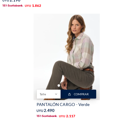
2.190
UYU
1.862
UYU
Talle
COMPRAR
PANTALÓN CARGO - Verde
2.490
UYU
2.117
UYU