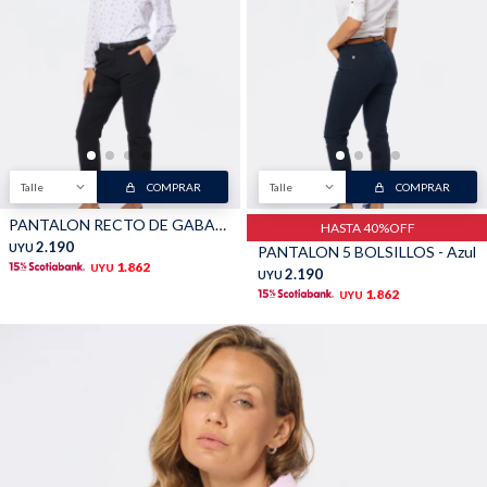
Talle
COMPRAR
Talle
COMPRAR
PANTALON RECTO DE GABARDINA - Negro
HASTA 40%OFF
2.190
UYU
PANTALON 5 BOLSILLOS - Azul
1.862
UYU
2.190
UYU
1.862
UYU