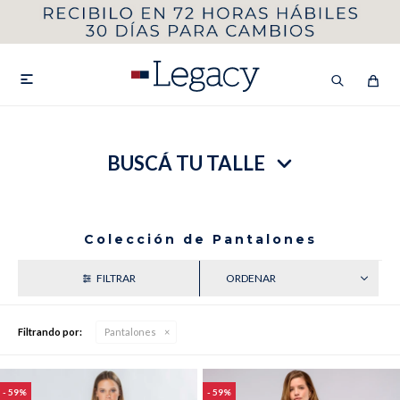
MI CUENTA
HOMBRE
MUJER
NIÑOS

BUSCÁ TU TALLE
HASTA 40%OFF
SEGUNDA 50%
VER COLECCIÓN DE HOMBRE
Colección de Pantalones
MENOR PRECIO
Filtrando por:
Pantalones
Remeras
Camisas
59
59