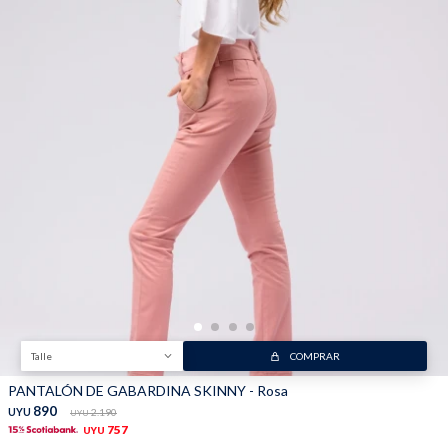
Trabaja con nosotros
Contacto
Talle
COMPRAR
PANTALÓN DE GABARDINA SKINNY - Rosa
890
UYU
2.190
UYU
757
UYU