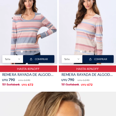
Talle
COMPRAR
Talle
COMPRAR
HASTA 40%OFF
HASTA 40%OFF
REMERA RAYADA DE ALGODÓN - Azul
REMERA RAYADA DE ALGODÓN - Rosado
790
790
UYU
1.090
UYU
1.090
UYU
UYU
672
672
UYU
UYU