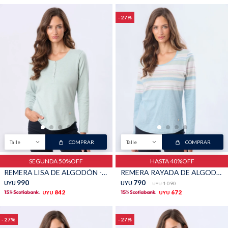
27
Talle
COMPRAR
Talle
COMPRAR
SEGUNDA 50%OFF
HASTA 40%OFF
REMERA LISA DE ALGODÓN - Verde
REMERA RAYADA DE ALGODÓN - Pistacho
990
790
UYU
UYU
1.090
UYU
842
672
UYU
UYU
27
27