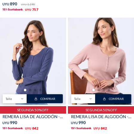
890
UYU
1.190
UYU
757
UYU
Talle
COMPRAR
Talle
COMPRAR
SEGUNDA 50%OFF
SEGUNDA 50%OFF
REMERA LISA DE ALGODÓN - Azul
REMERA LISA DE ALGODÓN - Rosado
990
990
UYU
UYU
842
842
UYU
UYU