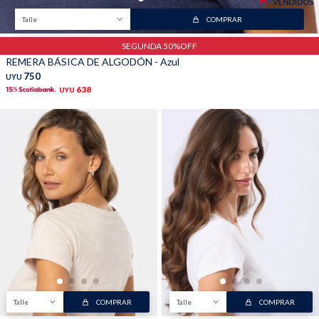
Talle
COMPRAR
SEGUNDA 50%OFF
REMERA BÁSICA DE ALGODÓN - Azul
750
UYU
638
UYU
Talle
COMPRAR
Talle
COMPRAR