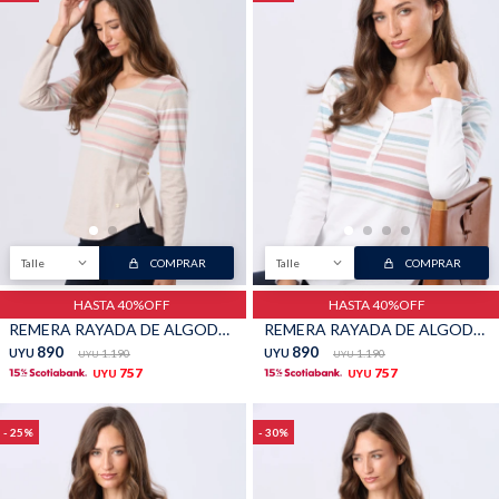
Buzos
Pantalones
Camperas
Chalecos
Talle
COMPRAR
Talle
COMPRAR
HASTA 40%OFF
HASTA 40%OFF
REMERA RAYADA DE ALGODÓN - Beige
REMERA RAYADA DE ALGODÓN - Blanco
890
890
UYU
1.190
UYU
1.190
UYU
UYU
757
757
UYU
UYU
Canguros
Jeans
25
30