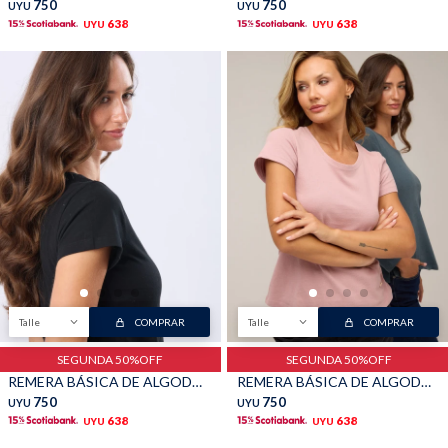
750
750
UYU
UYU
638
638
UYU
UYU
Talle
COMPRAR
Talle
COMPRAR
SEGUNDA 50%OFF
SEGUNDA 50%OFF
REMERA BÁSICA DE ALGODÓN - Negro
REMERA BÁSICA DE ALGODÓN - Rosado
750
750
UYU
UYU
638
638
UYU
UYU