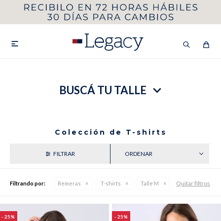
MI CUENTA
HOMBRE
MUJER
NIÑOS

BUSCÁ TU TALLE
HASTA 40%OFF
SEGUNDA 50%
VER COLECCIÓN DE HOMBRE
Colección de T-shirts
RECIENTES
Quitar filtros
Filtrando por:
Remeras
T-shirts
Talle M
Remeras
Camisas
25
25