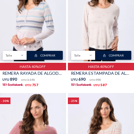
Shorts
Trajes
Talle
COMPRAR
Talle
COMPRAR
Sacos
Calzado
HASTA 40%OFF
HASTA 40%OFF
REMERA RAYADA DE ALGODÓN - Lavanda
REMERA ESTAMPADA DE ALGODÓN - Beige
890
690
UYU
1.190
UYU
990
UYU
UYU
757
587
UYU
UYU
30
25
Bolsos y valijas
Accesorios