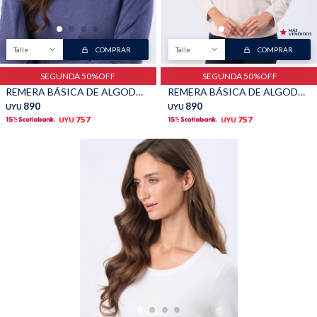
Talle
COMPRAR
Talle
COMPRAR
SEGUNDA 50%OFF
SEGUNDA 50%OFF
REMERA BÁSICA DE ALGODÓN - Azul
REMERA BÁSICA DE ALGODÓN - Beige
890
890
UYU
UYU
757
757
UYU
UYU