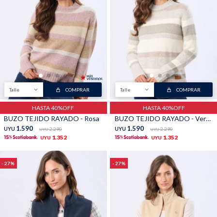
Shorts
Trajes
Talle
COMPRAR
Talle
COMPRAR
Sacos
Calzado
HASTA 40%OFF
HASTA 40%OFF
BUZO TEJIDO RAYADO - Rosa
BUZO TEJIDO RAYADO - Verde
1.590
1.590
UYU
2.290
UYU
2.290
UYU
UYU
1.352
1.352
UYU
UYU
27
27
Bolsos y valijas
Accesorios