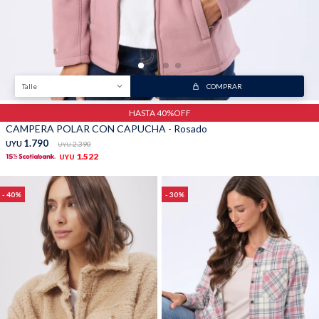
Talle
COMPRAR
HASTA 40%OFF
CAMPERA POLAR CON CAPUCHA - Rosado
1.790
UYU
2.390
UYU
1.522
UYU
40
30