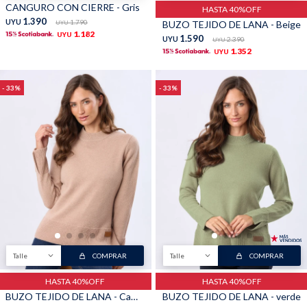
CANGURO CON CIERRE - Gris
HASTA 40%OFF
1.390
UYU
1.790
BUZO TEJIDO DE LANA - Beige
UYU
1.182
UYU
1.590
UYU
2.390
UYU
1.352
UYU
33
33
Talle
COMPRAR
Talle
COMPRAR
HASTA 40%OFF
HASTA 40%OFF
BUZO TEJIDO DE LANA - Camel
BUZO TEJIDO DE LANA - verde