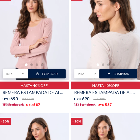
Buzos
Pantalones
Camperas
Chalecos
Talle
COMPRAR
Talle
COMPRAR
HASTA 40%OFF
HASTA 40%OFF
REMERA ESTAMPADA DE ALGODÓN - Rosado
REMERA ESTAMPADA DE ALGODÓN - Beige
690
690
UYU
990
UYU
990
UYU
UYU
587
587
UYU
UYU
Canguros
Jeans
30
30