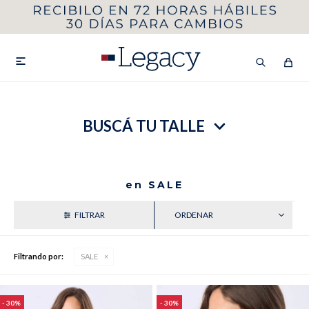
MI CUENTA
HOMBRE
MUJER
NIÑOS

BUSCÁ TU TALLE
HASTA 40%OFF
SEGUNDA 50%
VER COLECCIÓN DE HOMBRE
en SALE
RECIENTES
Filtrando por:
SALE
Remeras
Camisas
30
30