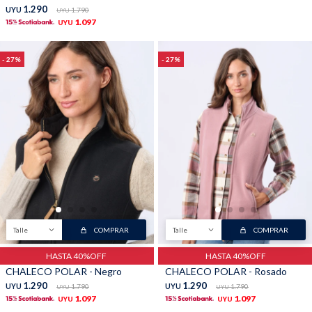
1.290
UYU
1.790
UYU
1.097
UYU
27
27
Talle
COMPRAR
Talle
COMPRAR
HASTA 40%OFF
HASTA 40%OFF
CHALECO POLAR - Negro
CHALECO POLAR - Rosado
1.290
1.290
UYU
1.790
UYU
1.790
UYU
UYU
1.097
1.097
UYU
UYU