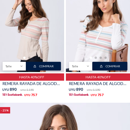
Talle
COMPRAR
Talle
COMPRAR
HASTA 40%OFF
HASTA 40%OFF
REMERA RAYADA DE ALGODÓN - Beige
REMERA RAYADA DE ALGODÓN - Blanco
890
890
UYU
1.190
UYU
1.190
UYU
UYU
757
757
UYU
UYU
25