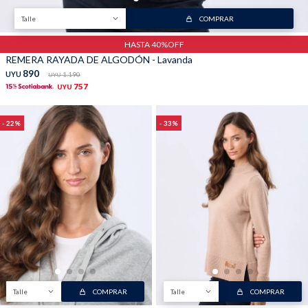
Talle
COMPRAR
HASTA 40%OFF
REMERA RAYADA DE ALGODÓN - Lavanda
890
UYU
1.190
UYU
757
UYU
22
33
Talle
COMPRAR
Talle
COMPRAR