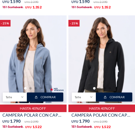
1.590
1.590
UYU
2.390
UYU
2.390
UYU
UYU
1.352
1.352
UYU
UYU
25
25
Talle
COMPRAR
Talle
COMPRAR
HASTA 40%OFF
HASTA 40%OFF
CAMPERA POLAR CON CAPUCHA - Lila
CAMPERA POLAR CON CAPUCHA - Negro
1.790
1.790
UYU
2.390
UYU
2.390
UYU
UYU
1.522
1.522
UYU
UYU