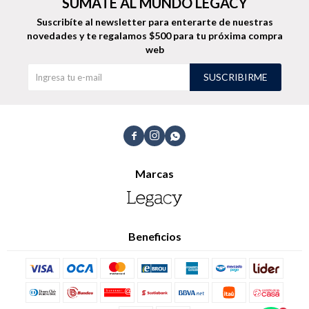
SUMATE AL MUNDO LEGACY
Suscribíte al newsletter para enterarte de nuestras
novedades
y te regalamos $500 para tu próxima compra
web
Buzos
Pantalones
SUSCRIBIRME



Camperas
Chalecos
Marcas
Beneficios
Canguros
Jeans