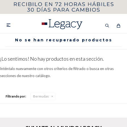
MI CUENTA
HOMBRE
MUJER
NIÑOS

No se han recuperado productos
¡Lo sentimos! No hay productos en esta sección.
HASTA 40%OFF
SEGUNDA 50%
Inténtalo nuevamente con otros criterios de filtrado o busca en otras
VER COLECCIÓN DE HOMBRE
secciones de nuestro catálogo.
Filtrando por:
Bermudas
Remeras
Camisas