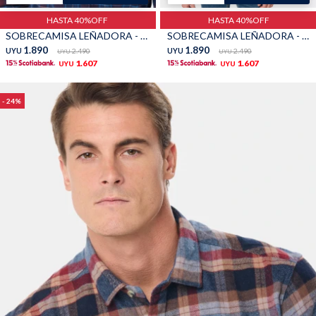
HASTA 40%OFF
HASTA 40%OFF
TALLES GRANDES
Uniformes empresariales
SOBRECAMISA LEÑADORA - Bordo
SOBRECAMISA LEÑADORA - Gris
1.890
1.890
UYU
2.490
UYU
2.490
UYU
UYU
1.607
1.607
UYU
UYU
24
Quiero ser parte
Canjear mis puntos
Uniformes empresariales
Juntá puntos Friends
Locales
Cómo comprar
Envíos, cambios y devoluciones