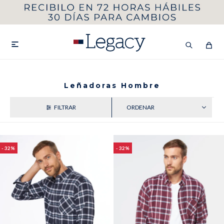
MI CUENTA
HOMBRE
MUJER
NIÑOS

Leñadoras Hombre
RECIENTES
HASTA 40%OFF
SEGUNDA 50%
VER COLECCIÓN DE HOMBRE
32
32
Remeras
Camisas