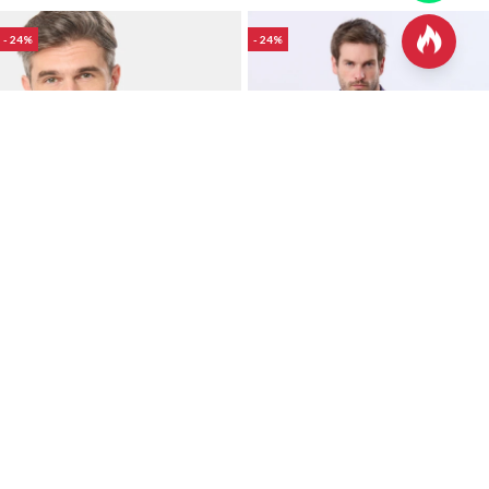

24
24
Talle
COMPRAR
Talle
COMPRAR
HASTA 40%OFF
HASTA 40%OFF
SOBRECAMISA LEÑADORA - Azul
SOBRECAMISA LEÑADORA - Bordo
1.890
1.890
UYU
2.490
UYU
2.490
UYU
UYU
1.607
1.607
UYU
UYU
24
24