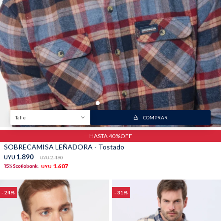
Trabaja con nosotros
Contacto
Talle
COMPRAR
HASTA 40%OFF
SOBRECAMISA LEÑADORA - Tostado
1.890
UYU
2.490
UYU
1.607
UYU
24
31