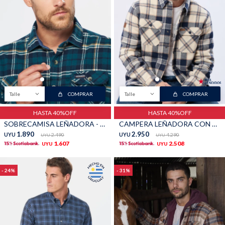
Talle
COMPRAR
Talle
COMPRAR
HASTA 40%OFF
HASTA 40%OFF
SOBRECAMISA LEÑADORA - Verde ingles
CAMPERA LEÑADORA CON CORDERITO - Piedra
1.890
2.950
UYU
2.490
UYU
4.290
UYU
UYU
1.607
2.508
UYU
UYU
24
31