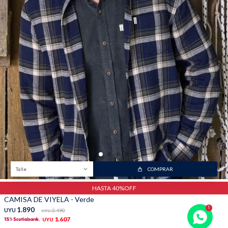
Talle
COMPRAR
HASTA 40%OFF
CAMISA DE VIYELA - Verde
1.890
UYU
2.490
UYU
1.607
UYU