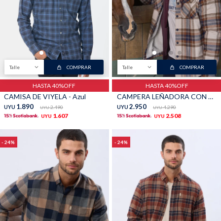
Talle
COMPRAR
Talle
COMPRAR
HASTA 40%OFF
HASTA 40%OFF
CAMISA DE VIYELA - Azul
CAMPERA LEÑADORA CON CORDERITO - Marron
1.890
2.950
UYU
2.490
UYU
4.290
UYU
UYU
1.607
2.508
UYU
UYU
24
24