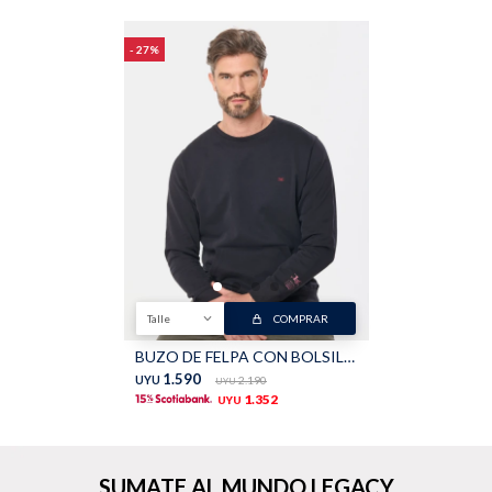
27
Shorts
Trajes
Sacos
Calzado
Talle
COMPRAR
BUZO DE FELPA CON BOLSILLO - Negro
Bolsos y valijas
Accesorios
1.590
UYU
2.190
UYU
1.352
UYU
SUMATE AL MUNDO LEGACY