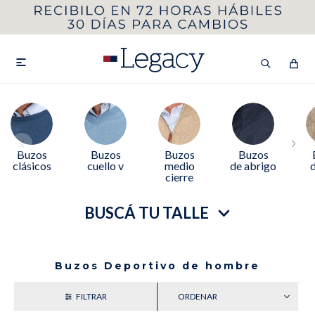
MI CUENTA
HOMBRE
MUJER
NIÑOS

HASTA 40%OFF
SEGUNDA 50%
Buzos
Buzos
Buzos
Buzos
clásicos
cuello v
medio
de abrigo
d
cierre
VER COLECCIÓN DE HOMBRE
BUSCÁ TU TALLE
Buzos Deportivo de hombre
Remeras
Camisas
RECIENTES