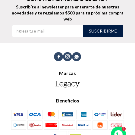
Suscribíte al newsletter para enterarte de nuestras
TALLES GRANDES
Uniformes empresariales
novedades
y te regalamos $500 para tu próxima compra
web
SUSCRIBIRME
Quiero ser parte
Canjear mis puntos



Uniformes empresariales
Marcas
Juntá puntos Friends
Locales
Beneficios
Cómo comprar
Envíos, cambios y devoluciones