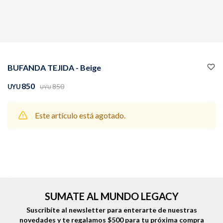
Buzos
Pantalones
BUFANDA TEJIDA - Beige
850
850
UYU
UYU
Este artículo está agotado.
Camperas
Chalecos
Canguros
Jeans
SUMATE AL MUNDO LEGACY
Suscribíte al newsletter para enterarte de nuestras
novedades
y te regalamos $500 para tu próxima compra