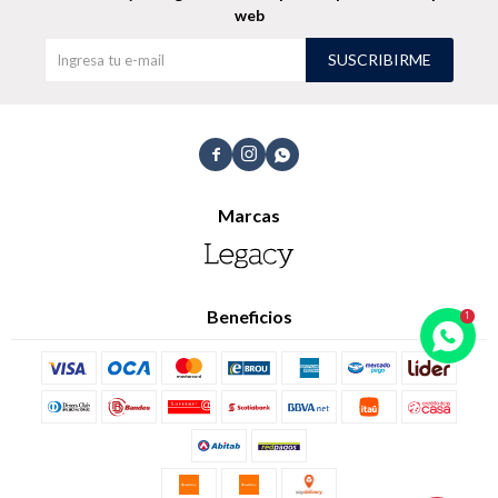
web
SUSCRIBIRME
Shorts
Trajes



Marcas
Sacos
Calzado
Beneficios
Bolsos y valijas
Accesorios