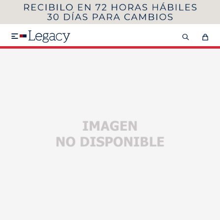
MI CUENTA
HOMBRE
MUJER
NIÑOS

HASTA 40%OFF
SEGUNDA 50%
VER COLECCIÓN DE HOMBRE
Remeras
Camisas