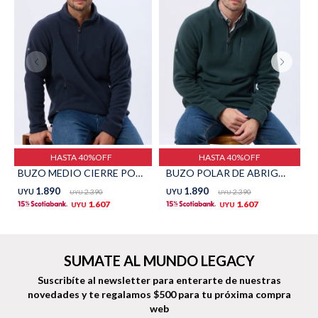
Shorts
Trajes
Sacos
Calzado
HASTA 40%OFF
HASTA 40%OFF
BUZO MEDIO CIERRE POLAR - Azul
BUZO POLAR DE ABRIGO - Verde
1.890
1.890
UYU
2.390
UYU
2.390
UYU
UYU
1.607
1.607
UYU
UYU
Bolsos y valijas
Accesorios
SUMATE AL MUNDO LEGACY
Suscribíte al newsletter para enterarte de nuestras
novedades
y te regalamos $500 para tu próxima compra
web