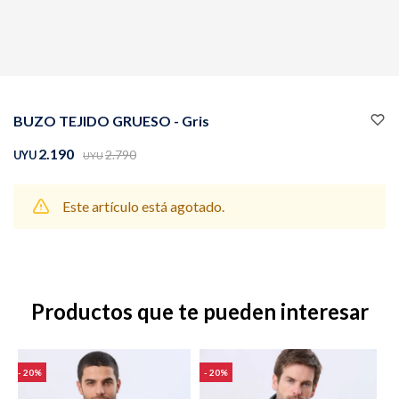
Buzos
Pantalones
BUZO TEJIDO GRUESO - Gris
2.190
2.790
UYU
UYU
Este artículo está agotado.
Camperas
Chalecos
Productos que te pueden interesar
Canguros
Jeans
20
20