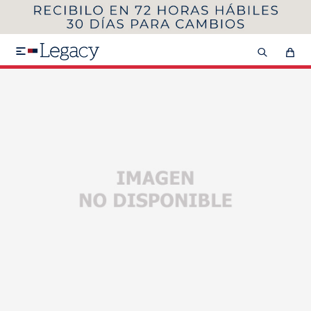
MI CUENTA
HOMBRE
MUJER
NIÑOS

HASTA 40%OFF
SEGUNDA 50%
VER COLECCIÓN DE HOMBRE
Remeras
Camisas