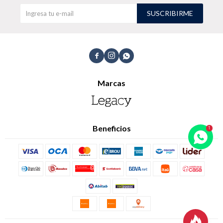
SUSCRIBIRME
TALLES GRANDES
Uniformes empresariales



Marcas
Quiero ser parte
Canjear mis puntos
Uniformes empresariales
Beneficios
Juntá puntos Friends
Locales
Cómo comprar
Envíos, cambios y devoluciones
