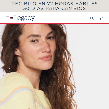
MI CUENTA
HOMBRE
MUJER
NIÑOS

HASTA 40%OFF
SEGUNDA 50%
VER COLECCIÓN DE HOMBRE
Remeras
Camisas