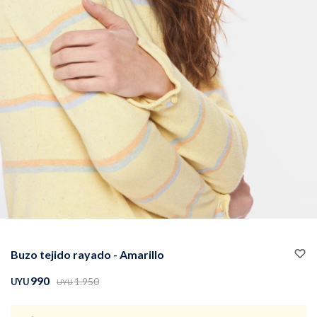
Buzos
Pantalones
Camperas
Chalecos
Buzo tejido rayado - Amarillo
Canguros
Jeans
990
1.950
UYU
UYU