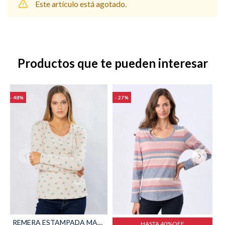
Este artículo está agotado.
Shorts
Trajes
Productos que te pueden interesar
48
27
Sacos
Calzado
Bolsos y valijas
Accesorios
REMERA ESTAMPADA MANGA LARGA - Arena
HASTA 40%OFF