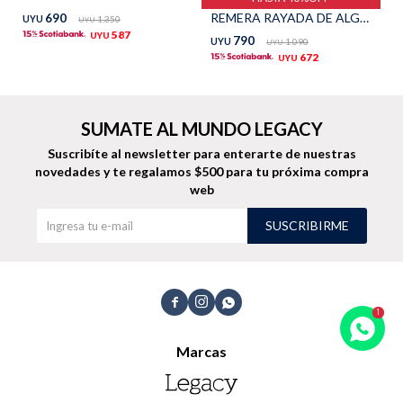
REMERA RAYADA DE ALGODÓN - Azul
690
UYU
1.350
UYU
TALLES GRANDES
Uniformes empresariales
587
UYU
790
UYU
1.090
UYU
672
UYU
SUMATE AL MUNDO LEGACY
Quiero ser parte
Canjear mis puntos
Suscribíte al newsletter para enterarte de nuestras
novedades
y te regalamos $500 para tu próxima compra
web
Uniformes empresariales
SUSCRIBIRME
Juntá puntos Friends
Locales



Cómo comprar
Marcas
Envíos, cambios y devoluciones