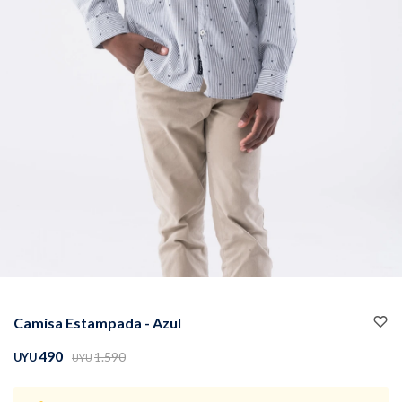
Buzos
Pantalones
Camperas
Chalecos
Camisa Estampada - Azul
Canguros
Jeans
490
1.590
UYU
UYU