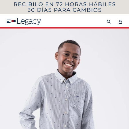
MI CUENTA
HOMBRE
MUJER
NIÑOS

HASTA 40%OFF
SEGUNDA 50%
VER COLECCIÓN DE HOMBRE
Remeras
Camisas