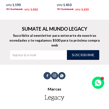
1.190
1.450
UYU
UYU
TALLES GRANDES
Uniformes empresariales
1.012
1.233
UYU
UYU
SUMATE AL MUNDO LEGACY
Suscribíte al newsletter para enterarte de nuestras
novedades
y te regalamos $500 para tu próxima compra
Quiero ser parte
Canjear mis puntos
web
SUSCRIBIRME
Uniformes empresariales
Juntá puntos Friends



Locales
Marcas
Cómo comprar
Envíos, cambios y devoluciones