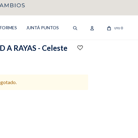
IFORMES
JUNTÁ PUNTOS
0
UYU
A RAYAS - Celeste
agotado.