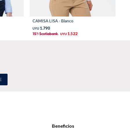
CAMISA LISA - Blanco
CA
1.790
UYU
UY
1.522
UYU
E
Beneficios