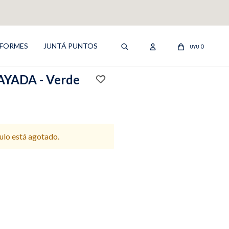
IFORMES
JUNTÁ PUNTOS
0
UYU
YADA - Verde
culo está agotado.