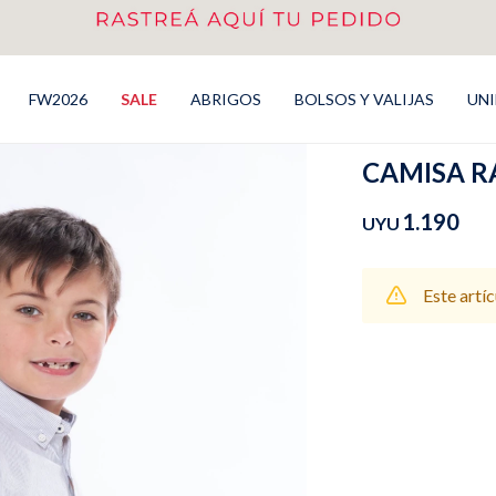
FW2026
SALE
ABRIGOS
BOLSOS Y VALIJAS
UN
CAMISA RA
1.190
UYU
Este artí