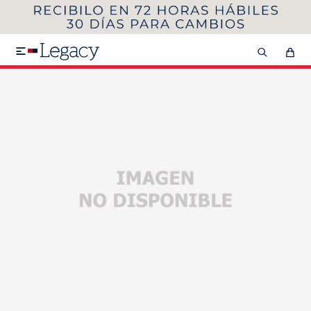
MI CUENTA
HOMBRE
MUJER
NIÑOS

HASTA 40%OFF
SEGUNDA 50%
VER COLECCIÓN DE HOMBRE
Remeras
Camisas