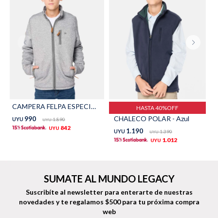
Shorts
Trajes
Sacos
Calzado
CAMPERA FELPA ESPECIAL - Gris
HASTA 40%OFF
CHALECO POLAR - Azul
990
UYU
1.890
UYU
842
UYU
1.190
UYU
1.390
UYU
1.012
UYU
Bolsos y valijas
Accesorios
SUMATE AL MUNDO LEGACY
Suscribíte al newsletter para enterarte de nuestras
novedades
y te regalamos $500 para tu próxima compra
web