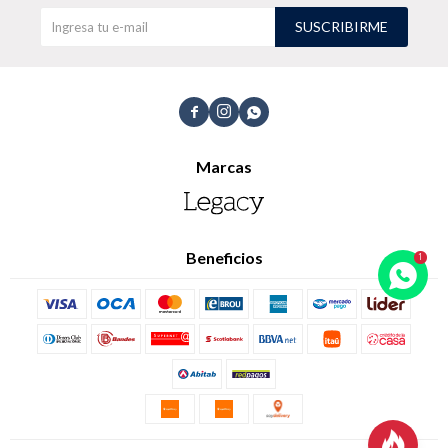
SUSCRIBIRME
TALLES GRANDES
Uniformes empresariales



Marcas
Quiero ser parte
Canjear mis puntos
Uniformes empresariales
Beneficios
Juntá puntos Friends
Locales
Cómo comprar
Envíos, cambios y devoluciones
