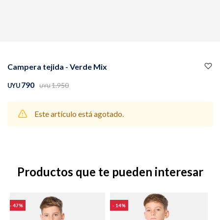
Buzos
Pantalones
Campera tejida - Verde Mix
790
1.950
UYU
UYU
Este artículo está agotado.
Camperas
Chalecos
Productos que te pueden interesar
Canguros
Jeans
47
14