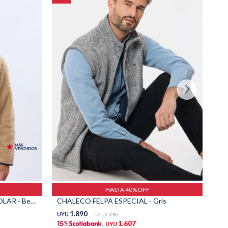
HASTA 40%OFF
CAMPERA DE CORDERITO y POLAR - Beige
CHALECO FELPA ESPECIAL - Gris
1.890
UYU
2.390
UY
UYU
1.607
UYU