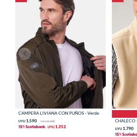
CAMPERA LIVIANA CON PUÑOS - Verde
CHALECO P
1.590
UYU
3.690
UYU
1.352
UYU
1.790
UYU