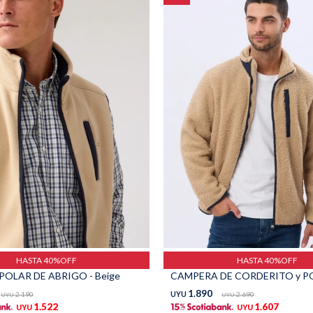
HASTA 40%OFF
HASTA 40%OFF
OLAR DE ABRIGO - Beige
1.890
2.190
UYU
2.690
UYU
UYU
1.522
1.607
UYU
UYU