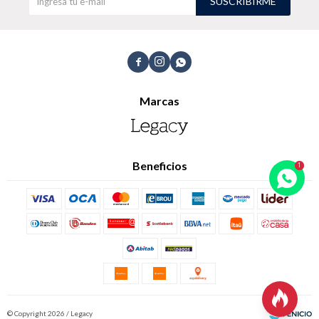
SUSCRIBIRME
TALLES GRANDES
Uniformes empresariales



Marcas
Quiero ser parte
Canjear mis puntos
Beneficios
Uniformes empresariales
Juntá puntos Friends
Locales
Cómo comprar

Envíos, cambios y devoluciones
© Copyright 2026 / Legacy