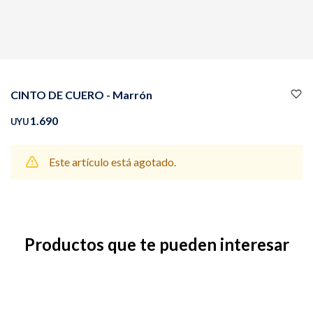
Buzos
Pantalones
CINTO DE CUERO - Marrón
1.690
UYU
Este artículo está agotado.
Camperas
Chalecos
Productos que te pueden interesar
Canguros
Jeans