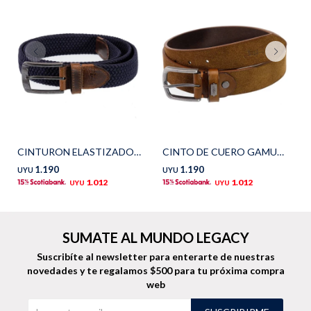
Shorts
Trajes
Sacos
Calzado
CINTURON ELASTIZADO - Azul
CINTO DE CUERO GAMUZA - Marrón
1.190
1.190
UYU
UYU
1.012
1.012
UYU
UYU
SUMATE AL MUNDO LEGACY
Bolsos y valijas
Accesorios
Suscribíte al newsletter para enterarte de nuestras
novedades
y te regalamos $500 para tu próxima compra
web