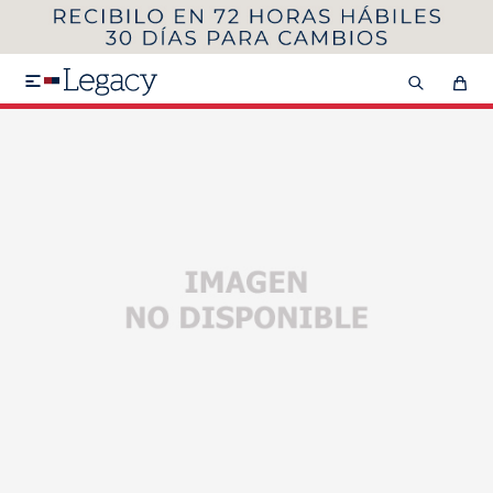
MI CUENTA
HOMBRE
MUJER
NIÑOS

HASTA 40%OFF
SEGUNDA 50%
VER COLECCIÓN DE HOMBRE
Remeras
Camisas