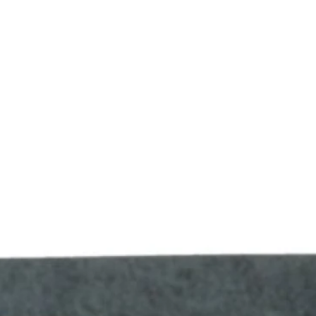
Buzos
Pantalones
Camperas
Chalecos
Canguros
Jeans