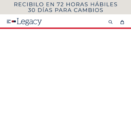
MI CUENTA
HOMBRE
MUJER
NIÑOS

HASTA 40%OFF
SEGUNDA 50%
VER COLECCIÓN DE HOMBRE
Remeras
Camisas