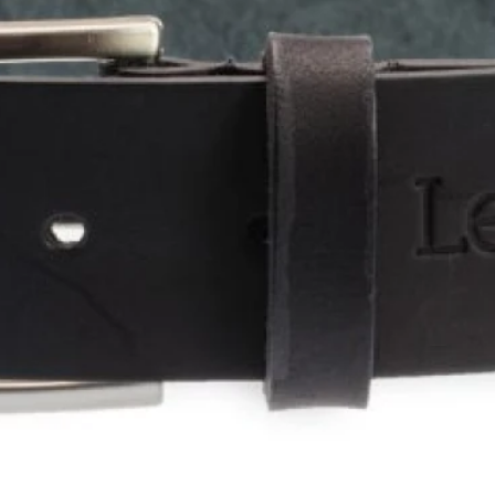
Shorts
Trajes
Sacos
Calzado
Bolsos y valijas
Accesorios