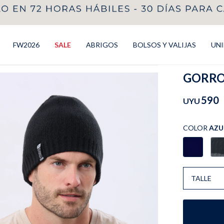
FW2026
SALE
ABRIGOS
BOLSOS Y VALIJAS
UN
GORRO 
590
UYU
COLOR
AZU
TALLE