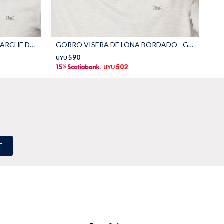
GORRO VISER DE LONA CON PARCHE DE GOMA - Azul
GORRO VISERA DE LONA BORDADO - Gris
GO
590
UYU
UY
502
UYU
E