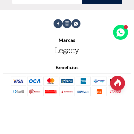
Trabaja con nosotros
Contacto



Marcas
Beneficios

© Copyright 2026 / Legacy