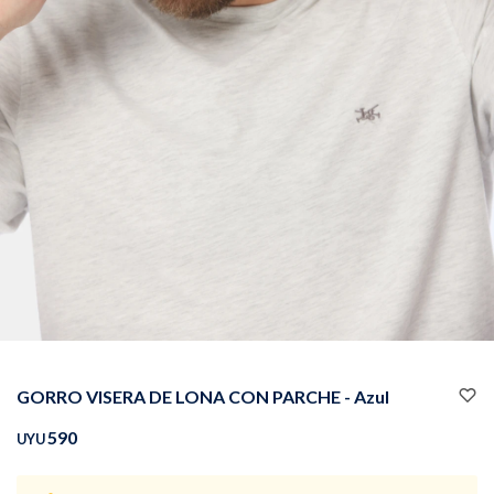
Buzos
Pantalones
Camperas
Chalecos
GORRO VISERA DE LONA CON PARCHE - Azul
Canguros
Jeans
590
UYU