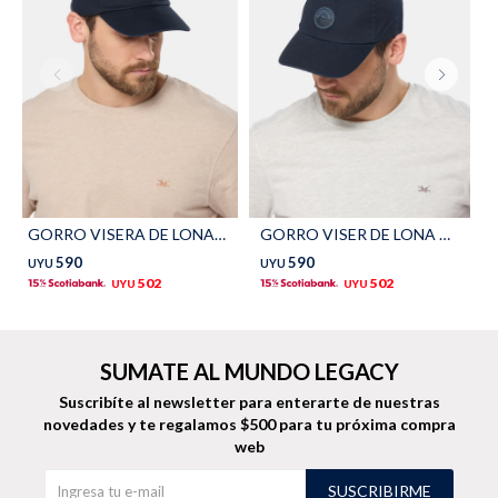
TALLES GRANDES
Uniformes empresariales
Quiero ser parte
Canjear mis puntos
GORRO VISERA DE LONA - Azul
GORRO VISER DE LONA CON PARCHE DE GOMA - Azul
Uniformes empresariales
590
590
UYU
UYU
502
502
UYU
UYU
Juntá puntos Friends
Locales
SUMATE AL MUNDO LEGACY
Suscribíte al newsletter para enterarte de nuestras
Cómo comprar
novedades
y te regalamos $500 para tu próxima compra
web
Envíos, cambios y devoluciones
SUSCRIBIRME