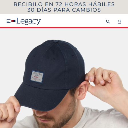
MI CUENTA
HOMBRE
MUJER
NIÑOS

HASTA 40%OFF
SEGUNDA 50%
VER COLECCIÓN DE HOMBRE
Remeras
Camisas