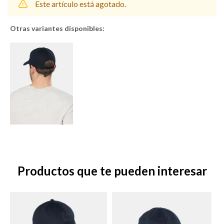
Este artículo está agotado.
Otras variantes disponibles:
Shorts
Trajes
Sacos
Calzado
Productos que te pueden interesar
Bolsos y valijas
Accesorios