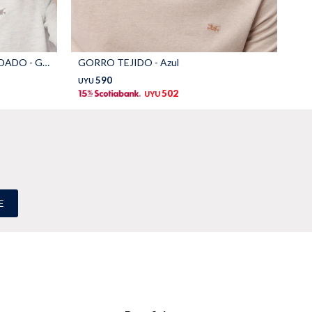
GORRO VISERA DE LONA BORDADO - Gris
GORRO TEJIDO - Azul
GO
590
UYU
UY
502
UYU
E