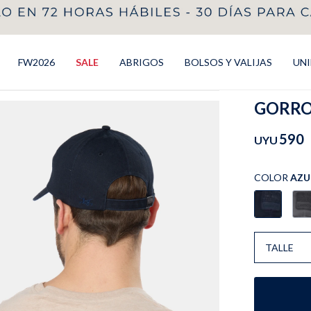
FW2026
SALE
ABRIGOS
BOLSOS Y VALIJAS
UN
GORRO 
590
UYU
COLOR
AZU
TALLE