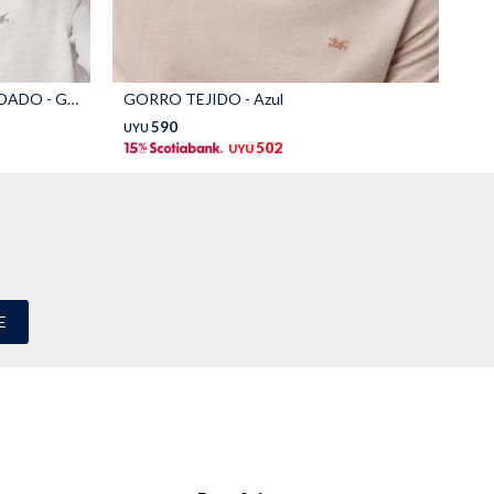
GORRO VISERA DE LONA BORDADO - Gris
GORRO TEJIDO - Azul
GO
590
UYU
UY
502
UYU
E