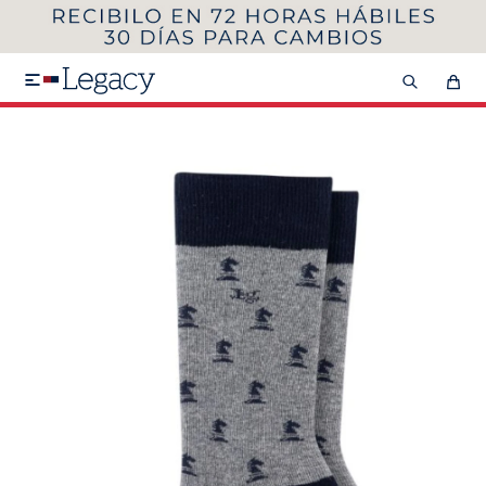
MI CUENTA
HOMBRE
MUJER
NIÑOS

HASTA 40%OFF
SEGUNDA 50%
VER COLECCIÓN DE HOMBRE
Remeras
Camisas