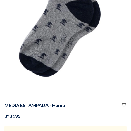
Buzos
Pantalones
Camperas
Chalecos
MEDIA ESTAMPADA - Humo
Canguros
Jeans
195
UYU