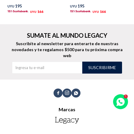
195
195
UYU
UYU
TALLES GRANDES
Uniformes empresariales
166
166
UYU
UYU
SUMATE AL MUNDO LEGACY
Suscribíte al newsletter para enterarte de nuestras
novedades
y te regalamos $500 para tu próxima compra
Quiero ser parte
Canjear mis puntos
web
SUSCRIBIRME
Uniformes empresariales
Juntá puntos Friends



Locales
Marcas
Cómo comprar
Envíos, cambios y devoluciones