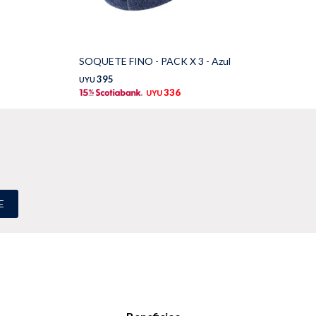
SOQUETE FINO - PACK X 3 - Azul
ME
395
UYU
UY
336
UYU
E