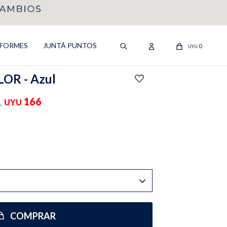
IFORMES
JUNTÁ PUNTOS
0
UYU
OR - Azul
166
UYU
COMPRAR