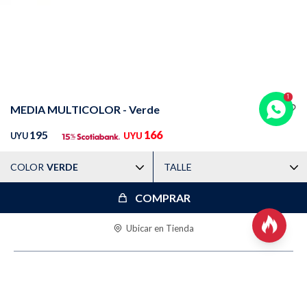
Trabaja con nosotros
Contacto
MEDIA MULTICOLOR - Verde
195
166
UYU
UYU
COLOR
VERDE
TALLE
COMPRAR

Ubicar en Tienda
DESCRIPCIÓN
CARACTERÍSTICAS