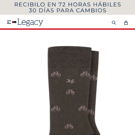
MI CUENTA
HOMBRE
MUJER
NIÑOS

HASTA 40%OFF
SEGUNDA 50%
VER COLECCIÓN DE HOMBRE
Remeras
Camisas