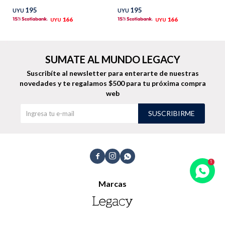
195
195
UYU
UYU
TALLES GRANDES
Uniformes empresariales
166
166
UYU
UYU
SUMATE AL MUNDO LEGACY
Suscribíte al newsletter para enterarte de nuestras
novedades
y te regalamos $500 para tu próxima compra
Quiero ser parte
Canjear mis puntos
web
SUSCRIBIRME
Uniformes empresariales
Juntá puntos Friends



Locales
Marcas
Cómo comprar
Envíos, cambios y devoluciones