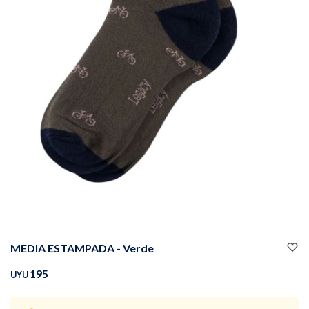
Buzos
Pantalones
Camperas
Chalecos
MEDIA ESTAMPADA - Verde
Canguros
Jeans
195
UYU