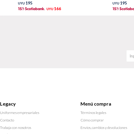
195
195
UYU
UYU
166
UYU
Legacy
Menú compra
Uniformes empresariales
Términos legales
Contacto
Cómo comprar
Trabaja con nosotros
Envíos, cambios y devoluciones