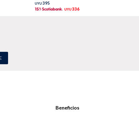
395
UYU
UY
336
UYU
E
Beneficios