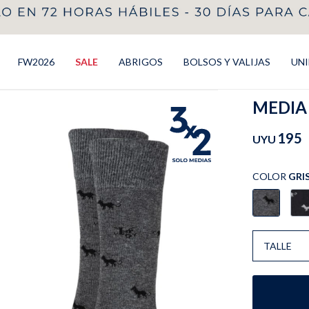
FW2026
SALE
ABRIGOS
BOLSOS Y VALIJAS
UN
MEDIA 
195
UYU
COLOR
GRI
TALLE