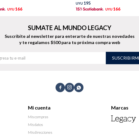
195
UYU
166
166
UYU
UYU
SUMATE AL MUNDO LEGACY
Suscribíte al newsletter para enterarte de nuestras novedades
y te regalamos $500 para tu próxima compra web
SUSCRIBIRM



Mi cuenta
Marcas
Mis compras
Mis datos
Mis direcciones