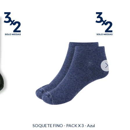
SOQUETE FINO - PACK X 3 - Azul
ME