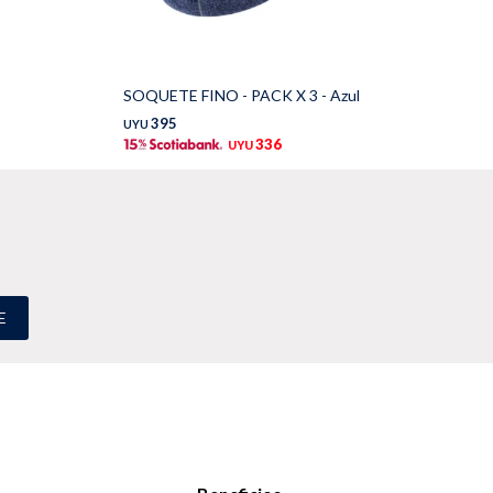
SOQUETE FINO - PACK X 3 - Azul
ME
395
UYU
UY
336
UYU
E