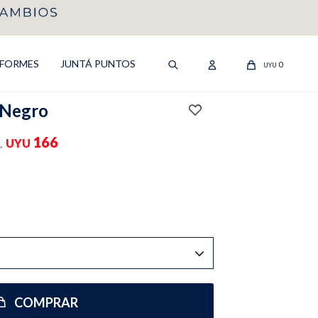
IFORMES
JUNTÁ PUNTOS
0
UYU
 Negro
166
UYU
COMPRAR