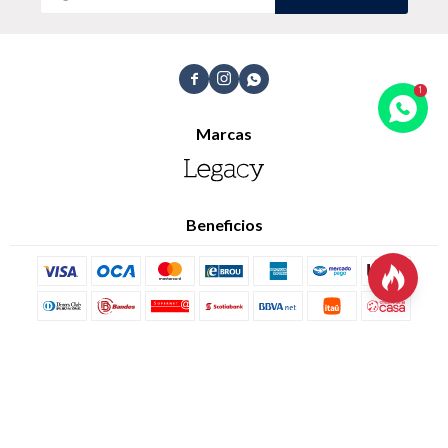
Trabaja con nosotros
Contacto



Marcas
Beneficios

© Copyright 2026 / Legacy