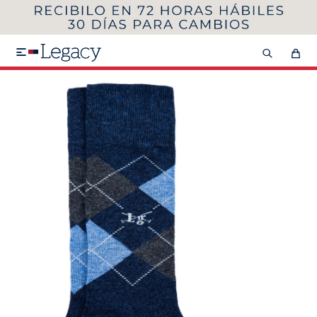
MI CUENTA
HOMBRE
MUJER
NIÑOS

HASTA 40%OFF
SEGUNDA 50%
VER COLECCIÓN DE HOMBRE
Remeras
Camisas