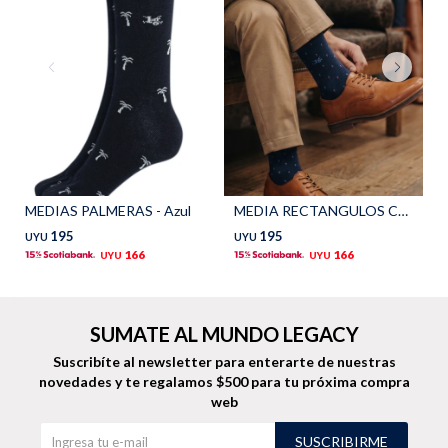
TALLES GRANDES
Uniformes empresariales
Quiero ser parte
Canjear mis puntos
MEDIAS PALMERAS - Azul
MEDIA RECTANGULOS COMBINADOS - Azul
Uniformes empresariales
195
195
UYU
UYU
166
166
UYU
UYU
Juntá puntos Friends
Locales
SUMATE AL MUNDO LEGACY
Suscribíte al newsletter para enterarte de nuestras
Cómo comprar
novedades
y te regalamos $500 para tu próxima compra
web
Envíos, cambios y devoluciones
SUSCRIBIRME