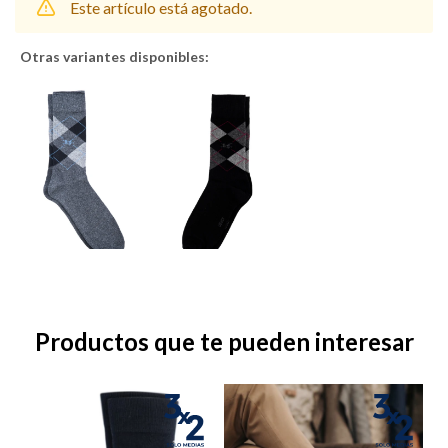
Este artículo está agotado.
Otras variantes disponibles:
Shorts
Trajes
Sacos
Calzado
Productos que te pueden interesar
Bolsos y valijas
Accesorios