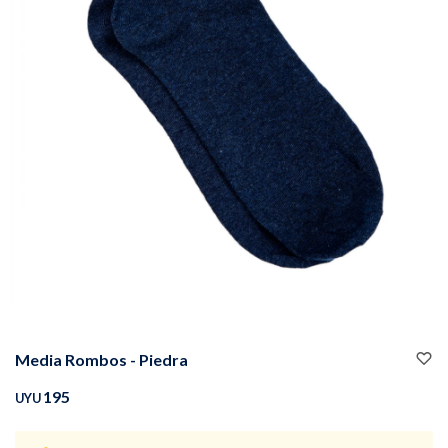
Buzos
Pantalones
Camperas
Chalecos
Media Rombos - Piedra
Canguros
Jeans
195
UYU