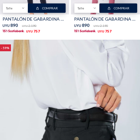
Talle
COMPRAR
Talle
COMPRAR
PANTALÓN DE GABARDINA SKINNY - Azul
PANTALÓN DE GABARDINA SKINNY - CORAL
890
890
UYU
2.190
UYU
2.190
UYU
UYU
757
757
UYU
UYU
59