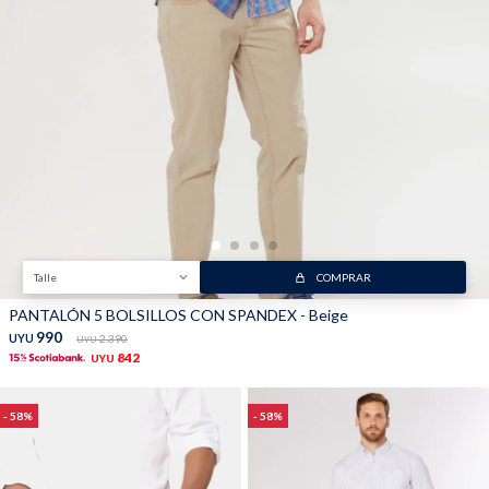
Trabaja con nosotros
Contacto
Talle
COMPRAR
PANTALÓN 5 BOLSILLOS CON SPANDEX - Beige
990
UYU
2.390
UYU
842
UYU
58
58