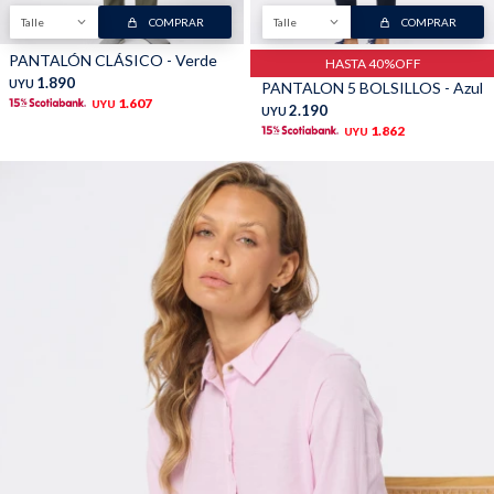
Talle
COMPRAR
Talle
COMPRAR
PANTALÓN CLÁSICO - Verde
HASTA 40%OFF
1.890
UYU
PANTALON 5 BOLSILLOS - Azul
1.607
UYU
2.190
UYU
1.862
UYU