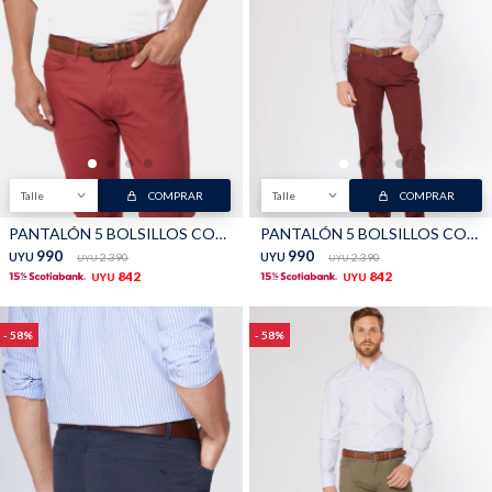
Talle
COMPRAR
Talle
COMPRAR
PANTALÓN 5 BOLSILLOS CON SPANDEX - Bordeau
PANTALÓN 5 BOLSILLOS CON SPANDEX - Bordo Oscuro
990
990
UYU
2.390
UYU
2.390
UYU
UYU
842
842
UYU
UYU
58
58