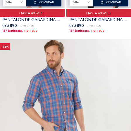
Talle
COMPRAR
Talle
COMPRAR
TALLES GRANDES
Uniformes empresariales
HASTA 40%OFF
HASTA 40%OFF
PANTALÓN DE GABARDINA CLÁSICO - Khaki
PANTALÓN DE GABARDINA CLÁSICO - Negro
890
890
UYU
2.190
UYU
2.190
UYU
UYU
757
757
UYU
UYU
58
Quiero ser parte
Canjear mis puntos
Uniformes empresariales
Juntá puntos Friends
Locales
Cómo comprar
Envíos, cambios y devoluciones