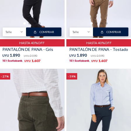
Buzos
Pantalones
Talle
COMPRAR
Talle
COMPRAR
HASTA 40%OFF
HASTA 40%OFF
PANTALÓN DE PANA - Gris
PANTALÓN DE PANA - Tostado
1.890
1.890
UYU
2.590
UYU
2.590
UYU
UYU
1.607
1.607
UYU
UYU
Camperas
Chalecos
27
59
Canguros
Jeans