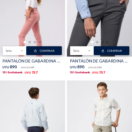
Talle
COMPRAR
Talle
COMPRAR
PANTALÓN DE GABARDINA SKINNY - Rosa
PANTALÓN DE GABARDINA SKINNY - VERDE
890
890
UYU
2.190
UYU
2.190
UYU
UYU
757
757
UYU
UYU