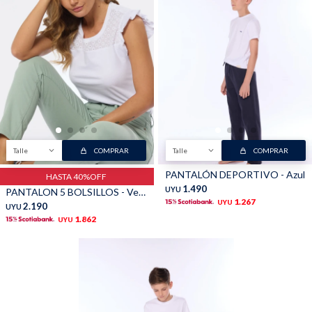
Talle
COMPRAR
Talle
COMPRAR
PANTALÓN DEPORTIVO - Azul
HASTA 40%OFF
1.490
UYU
PANTALON 5 BOLSILLOS - Verde
1.267
UYU
2.190
UYU
1.862
UYU