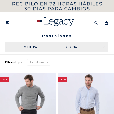
MI CUENTA
HOMBRE
MUJER
NIÑOS

Pantalones
RECIENTES
HASTA 40%OFF
SEGUNDA 50%
Filtrando por:
Pantalones
VER COLECCIÓN DE HOMBRE
27
27
Remeras
Camisas