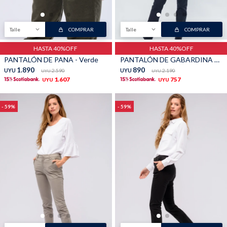
Talle
COMPRAR
Talle
COMPRAR
Shorts
Trajes
HASTA 40%OFF
HASTA 40%OFF
PANTALÓN DE PANA - Verde
PANTALÓN DE GABARDINA CLÁSICO - Azul
1.890
890
UYU
2.590
UYU
2.190
UYU
UYU
1.607
757
UYU
UYU
Sacos
Calzado
59
59
Bolsos y valijas
Accesorios