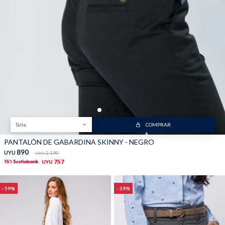
Talle
COMPRAR
PANTALÓN DE GABARDINA SKINNY - NEGRO
890
UYU
2.190
UYU
757
UYU
59
59