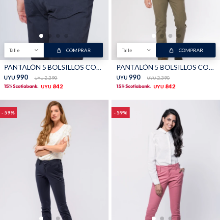
Talle
COMPRAR
Talle
COMPRAR
PANTALÓN 5 BOLSILLOS CON SPANDEX - Marino
PANTALÓN 5 BOLSILLOS CON SPANDEX - Verde
990
990
UYU
2.390
UYU
2.390
UYU
UYU
842
842
UYU
UYU
59
59