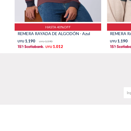
HASTA 40%OFF
REMERA RAYADA DE ALGODÓN - Azul
REMERA R
1.190
1.190
UYU
1.590
UYU
UYU
1.012
UYU