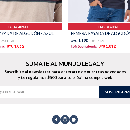
HASTA 40%OFF
HASTA 40%OFF
AYADA DE ALGODÓN - AZUL
REMERA RAYADA DE ALGODÓN 
1.190
1.590
UYU
1.590
UYU
UYU
1.012
1.012
UYU
UYU
SUMATE AL MUNDO LEGACY
Suscribíte al newsletter para enterarte de nuestras novedades
y te regalamos $500 para tu próxima compra web
SUSCRIBIRM


