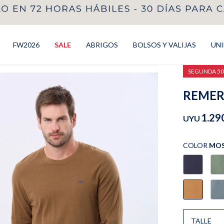
FW2026
SALE
ABRIGOS
BOLSOS Y VALIJAS
UN
SEGUNDA 5
REMERA
1.29
UYU
COLOR
MO
TALLE