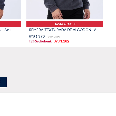
HASTA 40%OFF
- Azul
REMERA TEXTURADA DE ALGODÓN - Azul
RE
1.390
UYU
1.890
UY
UYU
1.182
UYU
E