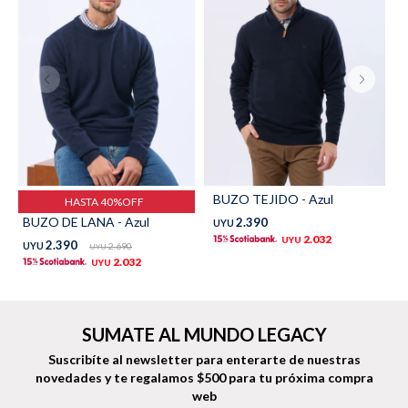
Shorts
Trajes
Sacos
Calzado
BUZO TEJIDO - Azul
HASTA 40%OFF
BUZO DE LANA - Azul
2.390
UYU
2.032
UYU
2.390
UYU
2.690
UYU
2.032
UYU
Bolsos y valijas
Accesorios
SUMATE AL MUNDO LEGACY
Suscribíte al newsletter para enterarte de nuestras
novedades
y te regalamos $500 para tu próxima compra
web