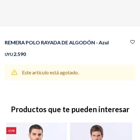
Buzos
Pantalones
REMERA POLO RAYADA DE ALGODÓN - Azul
2.590
UYU
Este artículo está agotado.
Camperas
Chalecos
Productos que te pueden interesar
Canguros
Jeans
11