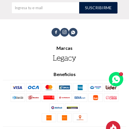
SUSCRIBIRME
TALLES GRANDES
Uniformes empresariales



Marcas
Quiero ser parte
Canjear mis puntos
Uniformes empresariales
Beneficios
Juntá puntos Friends
Locales
Cómo comprar
Envíos, cambios y devoluciones
