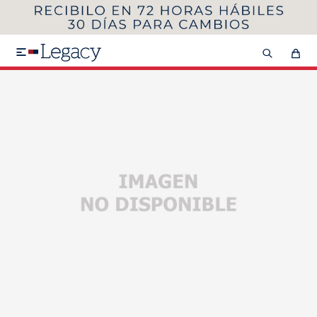
MI CUENTA
HOMBRE
MUJER
NIÑOS

HASTA 40%OFF
SEGUNDA 50%
VER COLECCIÓN DE HOMBRE
Remeras
Camisas