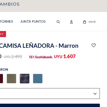
IFORMES
JUNTÁ PUNTOS
0
UYU
OFF
CAMISA LEÑADORA - Marron
0
1.607
2.490
UYU
UYU
RRON