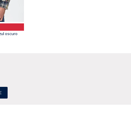
l oscuro
E