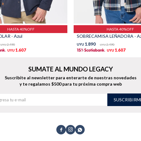
HASTA 40%OFF
HASTA 40%OFF
LAR - Azul
SOBRECAMISA LEÑADORA - Azu
1.890
2.490
UYU
2.490
UYU
UYU
1.607
1.607
UYU
UYU
SUMATE AL MUNDO LEGACY
Suscribíte al newsletter para enterarte de nuestras novedades
y te regalamos $500 para tu próxima compra web
SUSCRIBIRM


