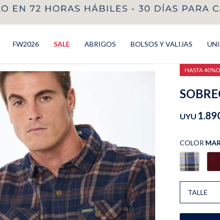
FW2026
SALE
ABRIGOS
BOLSOS Y VALIJAS
UN
HASTA 40%
SOBRE
1.89
UYU
COLOR
MA
TALLE