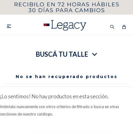
MI CUENTA
HOMBRE
MUJER
NIÑOS

BUSCÁ TU TALLE
HASTA 40%OFF
SEGUNDA 50%
VER COLECCIÓN DE HOMBRE
No se han recuperado productos
¡Lo sentimos! No hay productos en esta sección.
Inténtalo nuevamente con otros criterios de filtrado o busca en otras
secciones de nuestro catálogo.
Remeras
Camisas