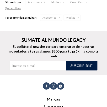
Filtrando por:
Accesorios
Medias
Color:
Gris
Quitar filtros
Te recomendamos quitar:
Accesorios
Medias
Buzos
Pantalones
SUMATE AL MUNDO LEGACY
Suscribíte al newsletter para enterarte de nuestras
novedades
y te regalamos $500 para tu próxima compra
Camperas
Chalecos
web
SUSCRIBIRME



Canguros
Jeans
Marcas